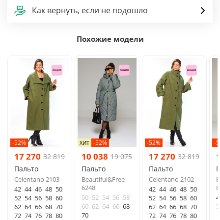
Как вернуть, если не подошло
Похожие модели
-52%
-52%
-52%
-
ХИТ
17 270
10 038
17 270
32 819
19 075
32 819
Пальто
Пальто
Пальто
Celentano 2103
Beautiful&Free
Celentano 2102
B
6248
8
42
44
46
48
50
42
44
46
48
50
50
52
54
56
58
4
52
54
56
58
60
52
54
56
58
60
60
62
64
66
68
5
62
64
66
68
70
62
64
66
68
70
70
72
74
76
78
80
72
74
76
78
80