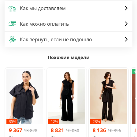
Как мы доставляем
Как можно оплатить
Как вернуть, если не подошло
Похожие модели
N
-35%
-12%
-23%
9 367
8 821
8 136
13 828
10 050
10 396