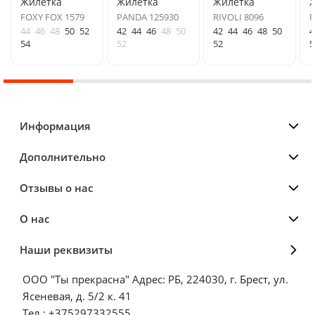
Жилетка
Жилетка
Жилетка
FOXY FOX 1579
PANDA 125930
RIVOLI 8096
R
44
46
48
50
52
42
44
46
48
50
42
44
46
48
50
4
54
52
52
5
Информация
Дополнительно
Отзывы о нас
О нас
Наши реквизиты
ООО "Ты прекрасна" Адрес: РБ, 224030, г. Брест, ул.
Ясеневая, д. 5/2 к. 41
Тел.: +375297332555