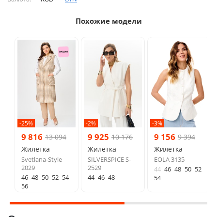
Похожие модели
-25%
-2%
-3%
9 816
9 925
9 156
13 094
10 176
9 394
Жилетка
Жилетка
Жилетка
Svetlana-Style
SILVERSPICE S-
EOLA 3135
2029
2529
44
46
48
50
52
46
48
50
52
54
44
46
48
54
56