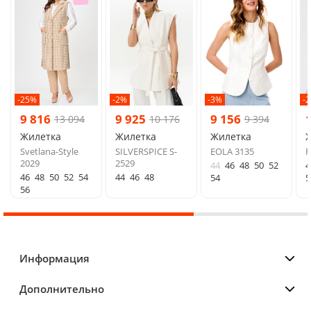
-25%
-2%
-3%
-
9 816
9 925
9 156
13 094
10 176
9 394
Жилетка
Жилетка
Жилетка
Svetlana-Style
SILVERSPICE S-
EOLA 3135
F
2029
2529
44
46
48
50
52
4
46
48
50
52
54
44
46
48
54
5
56
Информация
Дополнительно