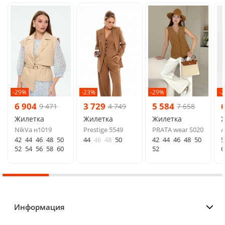
-29%
-23%
-29%
-
6 904
3 729
5 584
9 471
4 749
7 658
Жилетка
Жилетка
Жилетка
NikVa н1019
Prestige 5549
PRATA wear S020
A
42
44
46
48
50
44
46
48
50
42
44
46
48
50
5
52
54
56
58
60
52
6
Информация