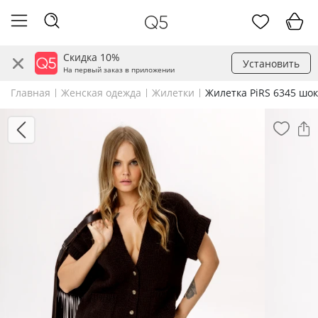
Скидка 10%
Установить
На первый заказ в приложении
Главная
Женская одежда
Жилетки
Жилетка PiRS 6345 шо