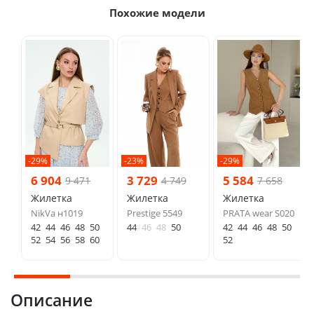
Похожие модели
-29%
-23%
-29%
6 904
3 729
5 584
9 471
4 749
7 658
Жилетка
Жилетка
Жилетка
NikVa н1019
Prestige 5549
PRATA wear S020
42
44
46
48
50
44
46
48
50
42
44
46
48
50
52
54
56
58
60
52
Описание