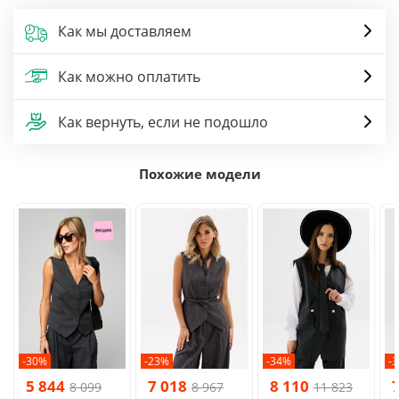
Как мы доставляем
Как можно оплатить
Как вернуть, если не подошло
Похожие модели
-30%
-23%
-34%
-
5 844
7 018
8 110
8 099
8 967
11 823