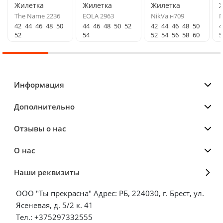
Жилетка
Жилетка
Жилетка
The Name 2236
EOLA 2963
NikVa н709
N
42
44
46
48
50
44
46
48
50
52
42
44
46
48
50
4
52
54
52
54
56
58
60
5
Информация
Дополнительно
Отзывы о нас
О нас
Наши реквизиты
ООО "Ты прекрасна" Адрес: РБ, 224030, г. Брест, ул.
Ясеневая, д. 5/2 к. 41
Тел.: +375297332555