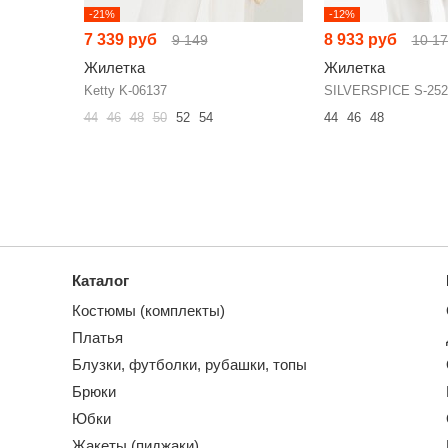
-21%
-12%
7 339 руб
8 933 руб
9 149
10 1
Жилетка
Жилетка
Ketty K-06137
SILVERSPICE S-252
44
46
48
50
52
54
44
46
48
Каталог
Костюмы (комплекты)
Платья
Блузки, футболки, рубашки, топы
Брюки
Юбки
Жакеты (пиджаки)