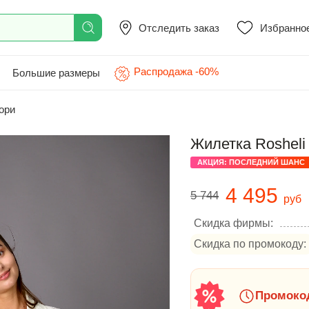
Отследить заказ
Избранно
Распродажа -60%
Большие размеры
вори
Жилетка Rosheli
АКЦИЯ: ПОСЛЕДНИЙ ШАНС
4 495
5 744
руб
Скидка фирмы:
Скидка по промокоду:
Промокод