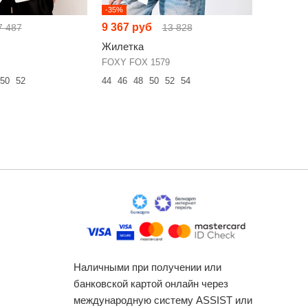
-35%
-25%
9 367 руб
10 007 
7 487
13 828
Жилетка
Жилетк
FOXY FOX 1579
Svetlana-
50
52
44
46
48
50
52
54
46
48
50
Наличными при получении или
банковской картой онлайн через
международную систему ASSIST или