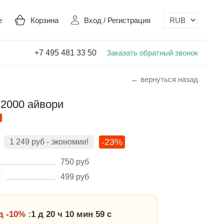
е
Корзина
Вход
/
Регистрация
+7 495 481 33 50
Заказать обратный звонок
← вернуться назад
 2000 айвори
-23%
1 249
руб
- экономии!
750
руб
499
руб
 -10% :
1 д 20 ч 10 мин 58 с