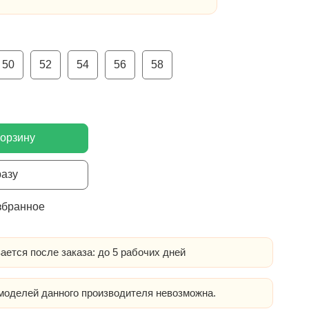
50
52
54
56
58
корзину
разу
збранное
ается после заказа: до 5 рабочих дней
оделей данного производителя невозможна.