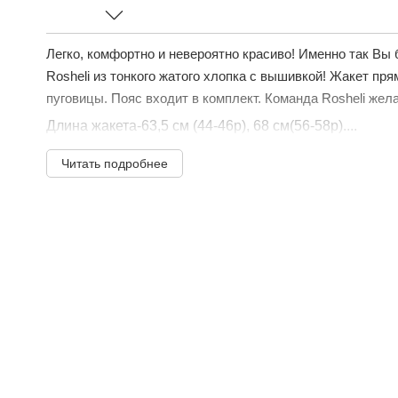
Легко, комфортно и невероятно красиво! Именно так Вы 
Rosheli из тонкого жатого хлопка с вышивкой! Жакет пря
пуговицы. Пояс входит в комплект. Команда Rosheli жел
Длина жакета-63,5 см (44-46р), 68 см(56-58р)....
Читать подробнее