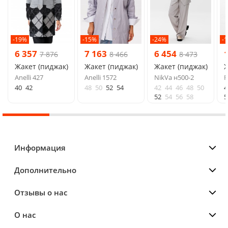
-19%
-15%
-24%
-
6 357
7 163
6 454
7 876
8 466
8 473
Жакет (пиджак)
Жакет (пиджак)
Жакет (пиджак)
Ж
Anelli 427
Anelli 1572
NikVa н500-2
R
40
42
48
50
52
54
42
44
46
48
50
4
52
54
56
58
5
Информация
Дополнительно
Отзывы о нас
О нас