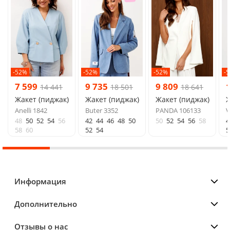
-52%
-52%
-52%
-
7 599
9 735
9 809
14 441
18 501
18 641
Жакет (пиджак)
Жакет (пиджак)
Жакет (пиджак)
Ж
Anelli 1842
Buter 3352
PANDA 106133
V
48
50
52
54
56
42
44
46
48
50
50
52
54
56
58
4
58
60
52
54
5
Информация
Дополнительно
Отзывы о нас