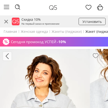
Скидка 10%
Установить
На первый заказ в приложении
Главная
Женская одежда
Жакеты (пиджаки)
Жакет (пиджа
Сегодня промокод УСПЕЙ
-10%