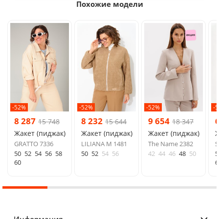
Похожие модели
-52%
-52%
-52%
-
8 287
8 232
9 654
15 748
15 644
18 347
Жакет (пиджак)
Жакет (пиджак)
Жакет (пиджак)
Ж
GRATTO 7336
LILIANA М 1481
The Name 2382
S
50
52
54
56
58
50
52
54
56
42
44
46
48
50
5
60
6
Информация