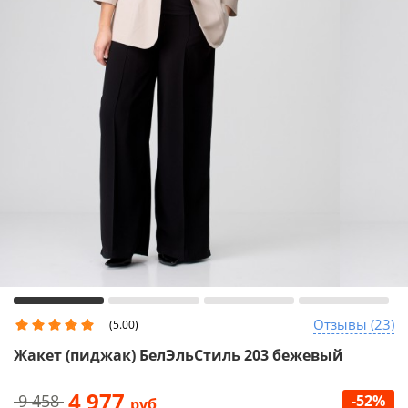
Отзывы (23)
(5.00)
Жакет (пиджак) БелЭльСтиль 203 бежевый
4 977
9 458
-52%
руб