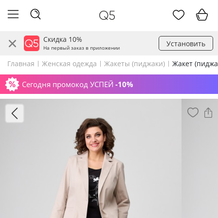
Скидка 10%
Установить
На первый заказ в приложении
Главная
Женская одежда
Жакеты (пиджаки)
Жакет (пиджа
Сегодня промокод УСПЕЙ
-10%