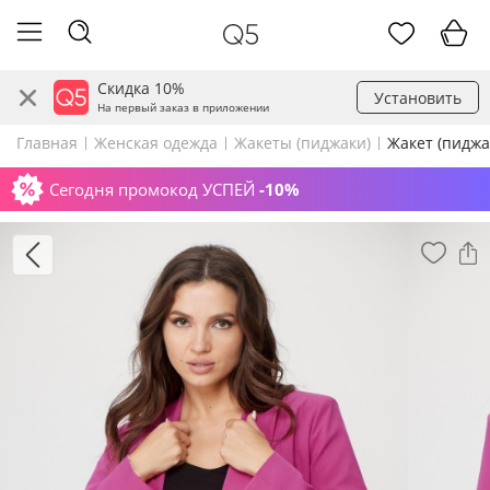
Скидка 10%
Установить
На первый заказ в приложении
Главная
Женская одежда
Жакеты (пиджаки)
Жакет (пиджа
Сегодня промокод УСПЕЙ
-10%