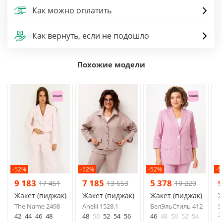
Как можно оплатить
Как вернуть, если не подошло
Похожие модели
-52%
-52%
-52%
-
9 183
7 185
5 378
17 451
13 653
10 220
Жакет (пиджак)
Жакет (пиджак)
Жакет (пиджак)
Ж
The Name 2498
Anelli 1528.1
БелЭльСтиль 412
S
2
42
44
46
48
48
50
52
54
56
46
48
50
52
54