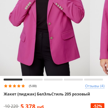
Отзывы (4)
(5.00)
Жакет (пиджак) БелЭльСтиль 205 розовый
5 378
10 220
-52%
руб