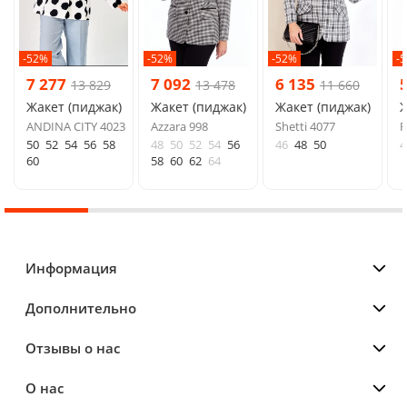
-52%
-52%
-52%
-
7 277
7 092
6 135
13 829
13 478
11 660
Жакет (пиджак)
Жакет (пиджак)
Жакет (пиджак)
Ж
ANDINA CITY 4023
Azzara 998
Shetti 4077
R
50
52
54
56
58
48
50
52
54
56
46
48
50
4
60
58
60
62
64
Информация
Дополнительно
Отзывы о нас
О нас