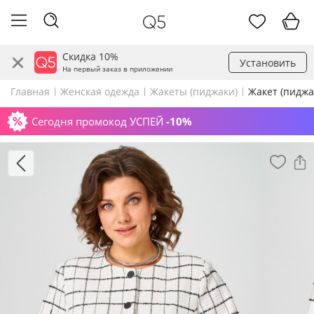
Скидка 10%
Установить
На первый заказ в приложении
Главная
Женская одежда
Жакеты (пиджаки)
Жакет (пиджа
Сегодня промокод УСПЕЙ
-10%