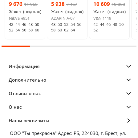
9 676
5 938
10 609
11 965
7 467
10 868
Жакет (пиджак)
Жакет (пиджак)
Жакет (пиджак)
Ж
NikVa н951
ADARIN А-07
V&N 1119
F
42
44
46
48
50
48
50
52
54
56
42
44
46
48
50
4
52
54
56
58
60
58
60
62
64
52
5
Информация
Дополнительно
Отзывы о нас
О нас
Наши реквизиты
ООО "Ты прекрасна" Адрес: РБ, 224030, г. Брест, ул.