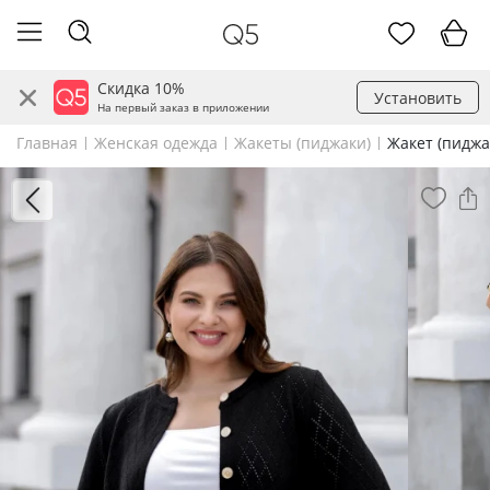
Скидка 10%
Установить
На первый заказ в приложении
Главная
Женская одежда
Жакеты (пиджаки)
Жакет (пиджа