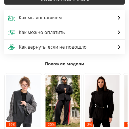
Как мы доставляем
Как можно оплатить
Как вернуть, если не подошло
Похожие модели
-19%
-20%
-2%
-