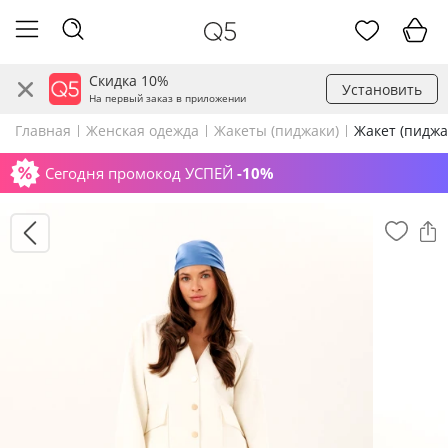
Скидка 10%
Установить
На первый заказ в приложении
Главная
Женская одежда
Жакеты (пиджаки)
Жакет (пиджа
Сегодня промокод УСПЕЙ
-10%