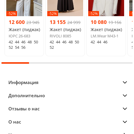
-52%
-52%
-52%
-
12 600
13 155
10 080
23 945
24 999
19 156
Жакет (пиджак)
Жакет (пиджак)
Жакет (пиджак)
Ж
ЮРС 26-683
RIVOLI 8085
LM.Wear М43-1
Ю
42
44
46
48
50
42
44
46
48
50
42
44
46
4
52
54
56
52
5
Информация
Дополнительно
Отзывы о нас
О нас