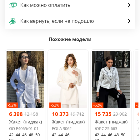
Как можно оплатить
Как вернуть, если не подошло
Похожие модели
-52%
-52%
-52%
-
6 398
10 373
15 735
12 158
19 712
29 902
Жакет (пиджак)
Жакет (пиджак)
Жакет (пиджак)
Ж
GO F4065/01-01
EOLA 3062
ЮРС 25-663
K
42
44
46
48
50
42
44
46
42
44
46
48
50
4