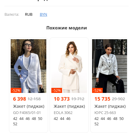
Валюта:
RUB
BYN
Похожие модели
-52%
-52%
-52%
6 398
10 373
15 735
12 158
19 712
29 902
Жакет (пиджак)
Жакет (пиджак)
Жакет (пиджак)
GO F4065/01-01
EOLA 3062
ЮРС 25-663
42
44
46
48
50
42
44
46
42
44
46
48
50
52
52