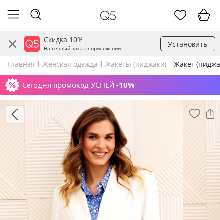
Скидка 10%
Установить
На первый заказ в приложении
Главная
Женская одежда
Жакеты (пиджаки)
Жакет (пиджа
Сегодня промокод УСПЕЙ
-10%