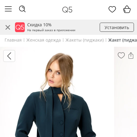
Скидка 10%
Установить
На первый заказ в приложении
Главная
Женская одежда
Жакеты (пиджаки)
Жакет (пиджа