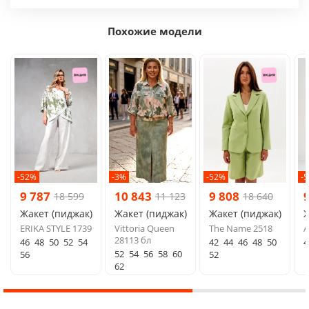
Похожие модели
-52%
-3%
-52%
-
9 787
10 843
9 808
18 599
11 123
18 640
Жакет (пиджак)
Жакет (пиджак)
Жакет (пиджак)
Ж
ERIKA STYLE 1739
Vittoria Queen
The Name 2518
A
28113 бл
46
48
50
52
54
42
44
46
48
50
4
52
54
56
58
60
56
52
62