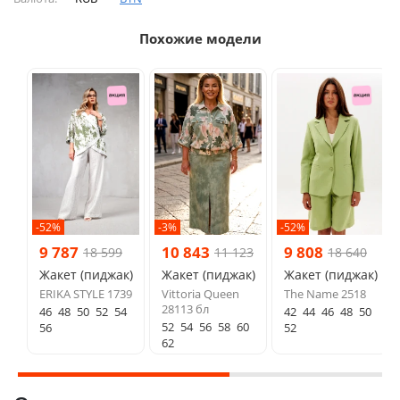
Похожие модели
-52%
-3%
-52%
9 787
10 843
9 808
18 599
11 123
18 640
Жакет (пиджак)
Жакет (пиджак)
Жакет (пиджак)
ERIKA STYLE 1739
Vittoria Queen
The Name 2518
28113 бл
46
48
50
52
54
42
44
46
48
50
52
54
56
58
60
56
52
62