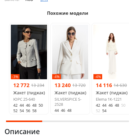
Похожие модели
-3%
-4%
-4%
12 772
13 240
14 116
13 234
13 720
14 630
Жакет (пиджак)
Жакет (пиджак)
Жакет (пиджак)
ЮРС 25-640
SILVERSPICE S-
Elema 1К-1221
2528
42
44
46
48
50
42
44
46
48
50
44
46
48
52
54
56
58
52
54
Описание