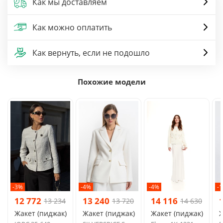
Как мы доставляем
Как можно оплатить
Как вернуть, если не подошло
Похожие модели
-3%
-4%
-4%
-
12 772
13 240
14 116
13 234
13 720
14 630
Жакет (пиджак)
Жакет (пиджак)
Жакет (пиджак)
Ж