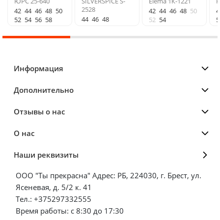
ЮРС 25-640
SILVERSPICE S-
Elema 1К-1221
R
2528
42
44
46
48
50
42
44
46
48
50
4
44
46
48
52
54
56
58
52
54
5
Информация
Дополнительно
Отзывы о нас
О нас
Наши реквизиты
ООО "Ты прекрасна" Адрес: РБ, 224030, г. Брест, ул.
Ясеневая, д. 5/2 к. 41
Тел.: +375297332555
Время работы: с 8:30 до 17:30