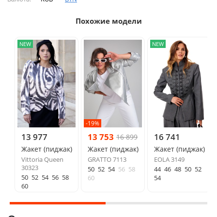
Похожие модели
NEW
NEW
-19%
13 977
13 753
16 741
16 899
Жакет (пиджак)
Жакет (пиджак)
Жакет (пиджак)
Vittoria Queen
GRATTO 7113
EOLA 3149
30323
50
52
54
56
58
44
46
48
50
52
50
52
54
56
58
60
54
60