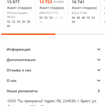
13 977
13 753
16 741
16 899
Жакет (пиджак)
Жакет (пиджак)
Жакет (пиджак)
Ж
Vittoria Queen
GRATTO 7113
EOLA 3149
E
30323
50
52
54
56
58
44
46
48
50
52
4
50
52
54
56
58
60
54
5
60
Информация
Дополнительно
Отзывы о нас
О нас
Наши реквизиты
ООО "Ты прекрасна" Адрес: РБ, 224030, г. Брест, ул.