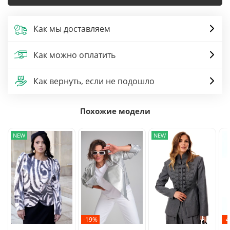
Как мы доставляем
Как можно оплатить
Как вернуть, если не подошло
Похожие модели
NEW
NEW
-19%
-