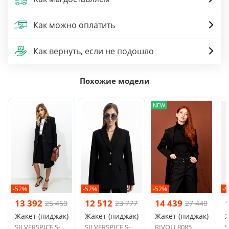
Как можно оплатить
Как вернуть, если не подошло
Похожие модели
NEW
-52%
-52%
-52%
-
13 392
12 512
14 439
25 450
23 777
27 440
Жакет (пиджак)
Жакет (пиджак)
Жакет (пиджак)
Ж
SILVERSPICE S-
SILVERSPICE S-
RIVOLI 8085
S