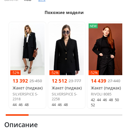
Похожие модели
NEW
-52%
-52%
-52%
13 392
12 512
14 439
25 450
23 777
27 440
Жакет (пиджак)
Жакет (пиджак)
Жакет (пиджак)
SILVERSPICE S-
SILVERSPICE S-
RIVOLI 8085
2318
2258
42
44
46
48
50
44
46
48
44
46
48
52
Описание