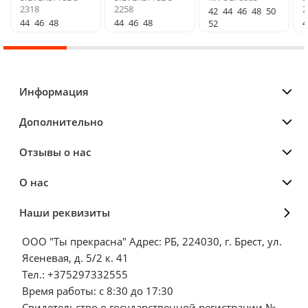
2318
2258
2
42
44
46
48
50
44
46
48
44
46
48
4
52
Информация
Дополнительно
Отзывы о нас
О нас
Наши реквизиты
ООО "Ты прекрасна" Адрес: РБ, 224030, г. Брест, ул.
Ясеневая, д. 5/2 к. 41
Тел.: +375297332555
Время работы: с 8:30 до 17:30
Свидетельство о государственной регистрации №