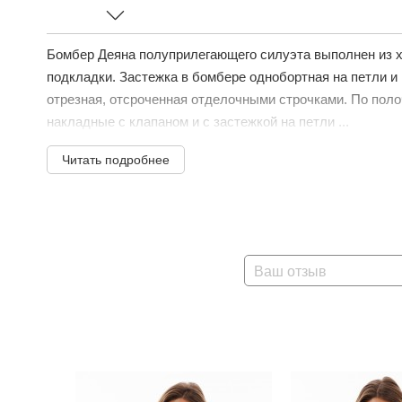
Бомбер Деяна полуприлегающего силуэта выполнен из х
подкладки. Застежка в бомбере однобортная на петли и 
отрезная, отсроченная отделочными строчками. По поло
накладные с клапаном и с застежкой на петли ...
Читать подробнее
Ваш отзыв