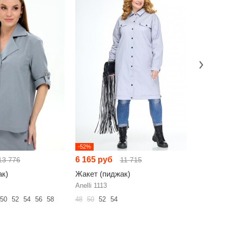
-52%
-52%
6 165 руб
6 769 р
13 776
11 715
ак)
Жакет (пиджак)
Жакет (
Anelli 1113
Anelli 157
50
52
54
56
58
48
50
52
54
48
50
52