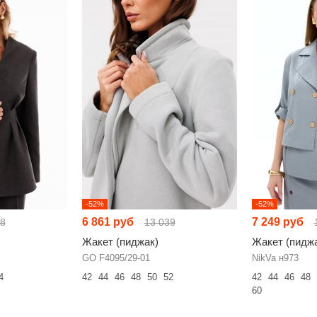
-52%
-52%
6 861 руб
7 249 руб
48
13 039
Жакет (пиджак)
Жакет (пидж
GO F4095/29-01
NikVa н973
4
42
44
46
48
50
52
42
44
46
48
60