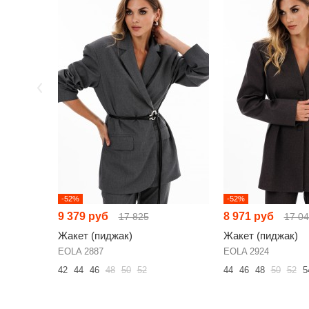
-52%
-52%
9 379 руб
8 971 руб
17 825
17 0
Жакет (пиджак)
Жакет (пиджак)
EOLA 2887
EOLA 2924
42
44
46
48
50
52
44
46
48
50
52
5