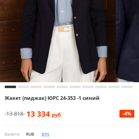
Жакет (пиджак) ЮРС 24-353 -1 синий
13 334
13 818
-4%
руб
Валюта:
RUB
BYN