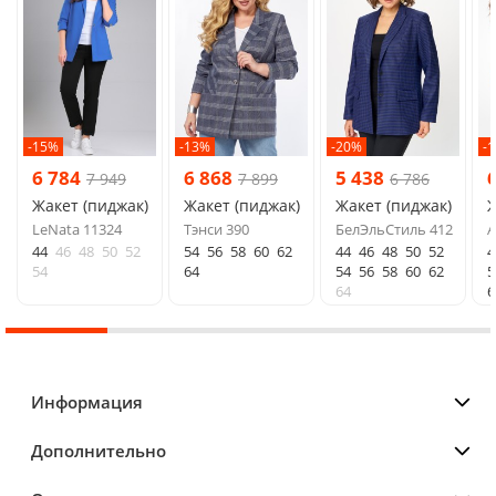
-15%
-13%
-20%
-
6 784
6 868
5 438
7 949
7 899
6 786
Жакет (пиджак)
Жакет (пиджак)
Жакет (пиджак)
Ж
LeNata 11324
Тэнси 390
БелЭльСтиль 412
A
44
46
48
50
52
54
56
58
60
62
44
46
48
50
52
4
54
64
54
56
58
60
62
5
64
6
Информация
Дополнительно