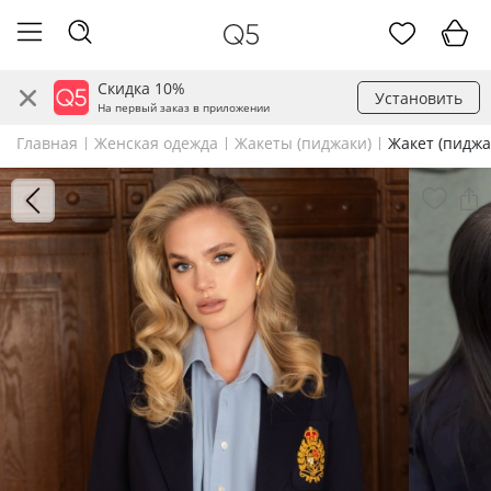
Скидка 10%
Установить
На первый заказ в приложении
Главная
Женская одежда
Жакеты (пиджаки)
Жакет (пиджа