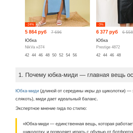
-24%
-3%
5 864 руб
6 377 руб
7 696
6 558
Юбка
Юбка
NikVa н374
Prestige 4872
42
44
46
48
50
52
54
56
42
44
46
48
1. Почему юбка-миди — главная вещь ос
Юбка-миди
(длиной от середины икры до щиколотки) — э
слякоть), миди дает идеальный баланс.
Экспертное мнение гида по стилю:
«Юбка-миди — единственная вещь, которая работает
щиколотку, и позволяет играть с обувью от ботфорт