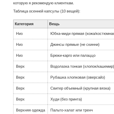
которую я рекомендую клиенткам.
Таблица осенней капсулы (10 вещей):
Категория
Вещь
Низ
Юбка-миди прямая (кожа/костюмна
Низ
Джинсы прямые (не скинни)
Низ
Брюки-карго или палаццо
Верх
Водолазка тонкая (хлопок/кашемир
Верх
Рубашка хлопковая (оверсайз)
Верх
Свитер объемный (крупная вязка)
Верх
Худи (без принта)
Верхняя одежда
Пальто-халат или тренч