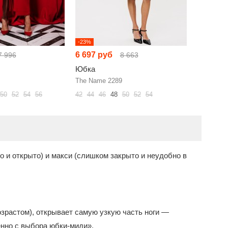
-23%
-15%
6 697 руб
7 104 р
7 996
8 663
Юбка
Юбка
The Name 2289
GRATTO 
50
52
54
56
42
44
46
48
50
52
54
46
48
50
о и открыто) и макси (слишком закрыто и неудобно в
зрастом), открывает самую узкую часть ноги —
енно с выбора юбки-миди».