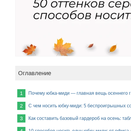
Оглавление
Почему юбка-миди — главная вещь осеннего 
С чем носить юбку-миди: 5 беспроигрышных с
Как составить базовый гардероб на осень: таб
10 способов носить одну юбку-миди: от офиса