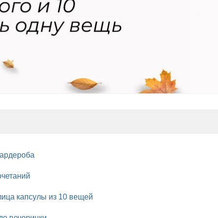
гардероба
очетаний
лица капсулы из 10 вещей
 до вечеринки