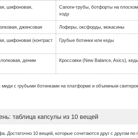
ая, шифоновая,
Сапоги-трубы, ботфорты на плоском
ходу
опковая, джинсовая
Лоферы, оксфорды, мокасины
я, шифоновая (контраст
Грубые ботинки или кеды
хлопковая, деним
Кроссовки (New Balance, Asics), кед
 миди с грубыми ботинками на платформе и объемным свитером.
сень: таблица капсулы из 10 вещей
. Достаточно 10 вещей, которые сочетаются друг с другом по п