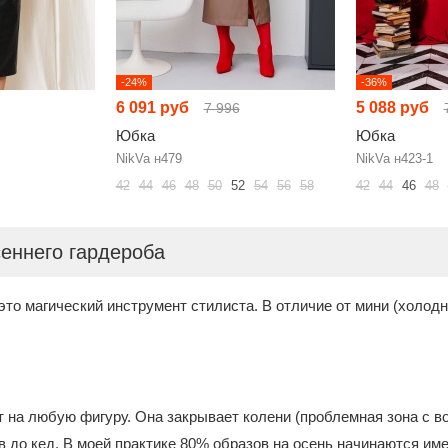
-24%
-36%
6 091 руб
5 088 руб
7 996
Юбка
Юбка
NikVa н479
NikVa н423-1
42
44
46
48
50
52
54
56
58
42
44
46
48
еннего гардероба
то магический инструмент стилиста. В отличие от мини (холодн
 на любую фигуру. Она закрывает колени (проблемная зона с во
ов до кед. В моей практике 80% образов на осень начинаются им