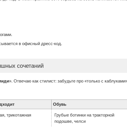
огами.
сывается в офисный дресс-код.
рышных сочетаний
миди
». Отвечаю как стилист: забудьте про «только с каблуками»
одходит
Обувь
ая, трикотажная
Грубые ботинки на тракторной
подошве, челси