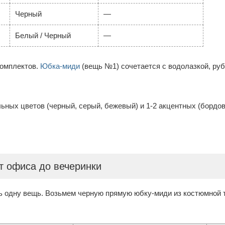
Черный
—
Белый / Черный
—
комплектов.
Юбка-миди
(вещь №1) сочетается с водолазкой, ру
льных цветов (черный, серый, бежевый) и 1-2 акцентных (бордо
от офиса до вечеринки
одну вещь. Возьмем черную прямую юбку-миди из костюмной тк