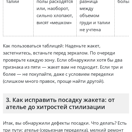
талии
полы расходятся
разница
больш
или, наоборот,
между
сильно хлопают,
объемом
висят «мешком»
груди и талии
не учтена
Как пользоваться таблицей: Наденьте жакет,
застегнитесь, встаньте перед зеркалом. По очереди
проверьте каждую зону. Если обнаружили хотя бы два
признака из пяти — жакет вам не подходит. Если три и
более — не покупайте, даже с условием переделки
(слишком много правок, проще найти другой).
3. Как исправить посадку жакета: от
ателье до хитростей стилизации
Итак, вы обнаружили дефекты посадки. Что делать? Есть
три пути: ателье (серьезная переделка), мелкий ремонт