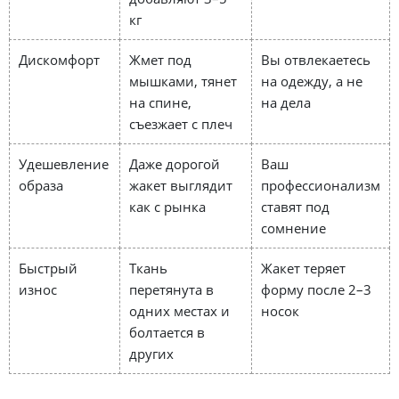
кг
Дискомфорт
Жмет под
Вы отвлекаетесь
мышками, тянет
на одежду, а не
на спине,
на дела
съезжает с плеч
Удешевление
Даже дорогой
Ваш
образа
жакет выглядит
профессионализм
как с рынка
ставят под
сомнение
Быстрый
Ткань
Жакет теряет
износ
перетянута в
форму после 2–3
одних местах и
носок
болтается в
других