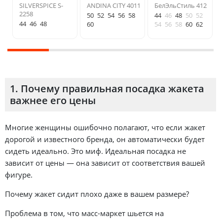
SILVERSPICE S-
ANDINA CITY 4011
БелЭльСтиль 412
2258
50
52
54
56
58
44
46
48
50
52
44
46
48
60
54
56
58
60
62
1. Почему правильная посадка жакета
важнее его цены
Многие женщины ошибочно полагают, что если жакет
дорогой и известного бренда, он автоматически будет
сидеть идеально. Это миф. Идеальная посадка не
зависит от цены — она зависит от соответствия вашей
фигуре.
Почему жакет сидит плохо даже в вашем размере?
Проблема в том, что масс-маркет шьется на