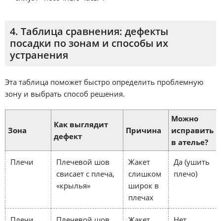
4. Таблица сравнения: дефекты
посадки по зонам и способы их
устранения
Эта таблица поможет быстро определить проблемную
зону и выбрать способ решения.
Можно
Как выглядит
Зона
Причина
исправить
дефект
в ателье?
Плечи
Плечевой шов
Жакет
Да (ушить
свисает с плеча,
слишком
плечо)
«крылья»
широк в
плечах
Плечи
Плечевой шов
Жакет
Нет