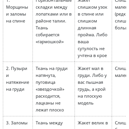
1.
Горизонтальные
Жакет
Слиш
Морщины
складки между
слишком узок
мален
и заломы
лопатками или в
в спине или
(редк
на спине
районе талии.
слишком
слишк
Ткань
длинная
больш
собирается
пройма. Либо
«гармошкой»
ваша
сутулость не
учтена в крое
2. Пузыри
Ткань на груди
Жакет мал в
Слиш
и
натянута,
груди. Либо у
мален
натяжение
пуговица
вас пышная
на груди
«звездочкой»
грудь, а крой
расходится,
на плоскую
лацканы не
модель
лежат плоско
3. Заломы
Ткань между
Жакет велик в
Слиш