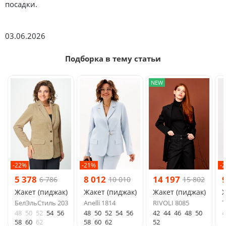
посадки.
03.06.2026
Подборка в тему статьи
NEW
-22%
-21%
-
5 378
8 012
14 197
6 786
10 010
15 802
Жакет (пиджак)
Жакет (пиджак)
Жакет (пиджак)
Ж
БелЭльСтиль 203
Anelli 1814
RIVOLI 8085
T
48
50
52
54
56
48
50
52
54
56
42
44
46
48
50
4
58
60
62
58
60
62
52