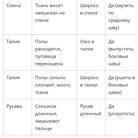
Спина
Ткань висит
Широко
Да (заузить
«мешком» на
в спине
по
спине
среднему
шву)
Талия
Полы
Узко в
Да
расходятся,
талии
(выпустить
пуговица
боковые
перекошена
швы)
Талия
Полы сильно
Широко
Да (ушить в
хлопают, много
в талии
боковых
ткани
швах)
Рукава
Слишком
Рукав
Да
длинные,
длинный
(укоротить)
закрывают
пальцы