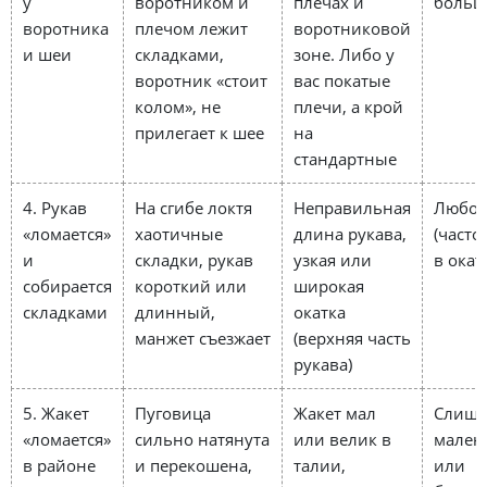
у
воротником и
плечах и
больш
воротника
плечом лежит
воротниковой
и шеи
складками,
зоне. Либо у
воротник «стоит
вас покатые
колом», не
плечи, а крой
прилегает к шее
на
стандартные
4. Рукав
На сгибе локтя
Неправильная
Любо
«ломается»
хаотичные
длина рукава,
(часто
и
складки, рукав
узкая или
в окат
собирается
короткий или
широкая
складками
длинный,
окатка
манжет съезжает
(верхняя часть
рукава)
5. Жакет
Пуговица
Жакет мал
Слиш
«ломается»
сильно натянута
или велик в
мален
в районе
и перекошена,
талии,
или