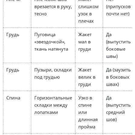
врезается в руку,
слишком
(припусков
тесно
узок в
почти нет)
плечах
Грудь
Пуговица
Жакет
Да
«звездочкой»,
мал в
(выпустить
ткань натянута
груди
боковые
швы)
Грудь
Пузыри, складки
Жакет
Да (заузить
под грудью
велик в
в боковых
груди
швах)
Спина
Горизонтальные
Узко в
Да
складки между
спине
(выпустить
лопатками
или
средний
длинная
шов)
пройма