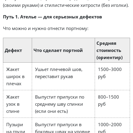
(своими руками) и стилистические хитрости (без иголки).
Путь 1. Ателье — для серьезных дефектов
Что можно и нужно отнести портному:
Средняя
Дефект
Что сделает портной
стоимость
(ориентир)
Жакет
Ушьет плечевой шов,
1500–3000
широк в
переставит рукав
руб
плечах
Жакет
Выпустит припуски по
800–1500
узок в
среднему шву спинки
руб
спине
(если они есть)
Пузыри
Выпустит припуски в
1000–2000
на груди
боковых швах на уровне
руб