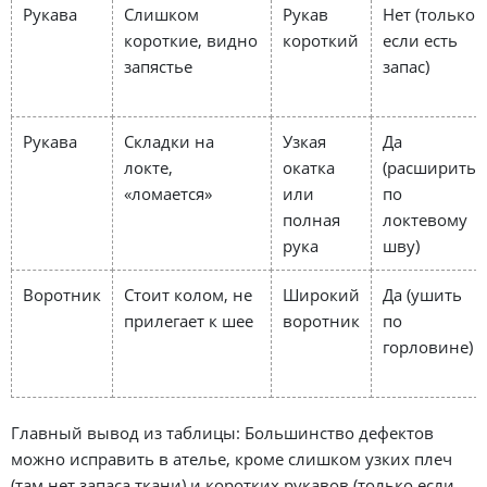
Рукава
Слишком
Рукав
Нет (только
короткие, видно
короткий
если есть
запястье
запас)
Рукава
Складки на
Узкая
Да
локте,
окатка
(расширить
«ломается»
или
по
полная
локтевому
рука
шву)
Воротник
Стоит колом, не
Широкий
Да (ушить
прилегает к шее
воротник
по
горловине)
Главный вывод из таблицы: Большинство дефектов
можно исправить в ателье, кроме слишком узких плеч
(там нет запаса ткани) и коротких рукавов (только если