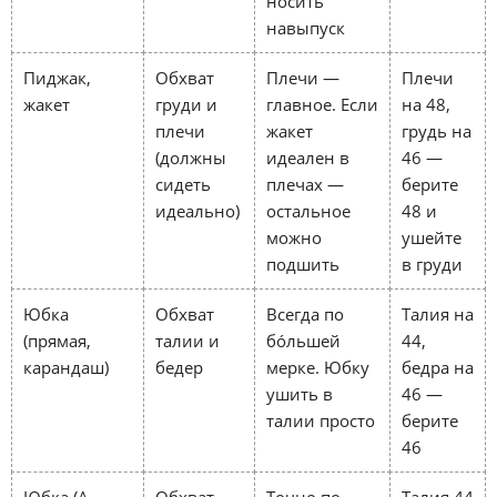
носить
навыпуск
Пиджак,
Обхват
Плечи —
Плечи
жакет
груди и
главное. Если
на 48,
плечи
жакет
грудь на
(должны
идеален в
46 —
сидеть
плечах —
берите
идеально)
остальное
48 и
можно
ушейте
подшить
в груди
Юбка
Обхват
Всегда по
Талия на
(прямая,
талии и
бóльшей
44,
карандаш)
бедер
мерке. Юбку
бедра на
ушить в
46 —
талии просто
берите
46