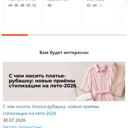
7
44
46
48
50
52
48
42
44
46
4
Вам будет интересно:
С чем носить платье-рубашку: новые приёмы
стилизации на лето-2026
30.07.2026
Читать полностью