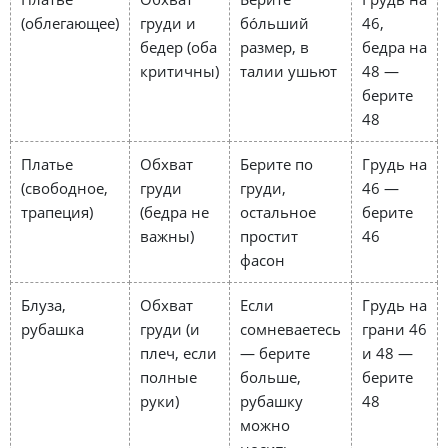
(облегающее)
груди и
бóльший
46,
бедер (оба
размер, в
бедра на
критичны)
талии ушьют
48 —
берите
48
Платье
Обхват
Берите по
Грудь на
(свободное,
груди
груди,
46 —
трапеция)
(бедра не
остальное
берите
важны)
простит
46
фасон
Блуза,
Обхват
Если
Грудь на
рубашка
груди (и
сомневаетесь
грани 46
плеч, если
— берите
и 48 —
полные
больше,
берите
руки)
рубашку
48
можно