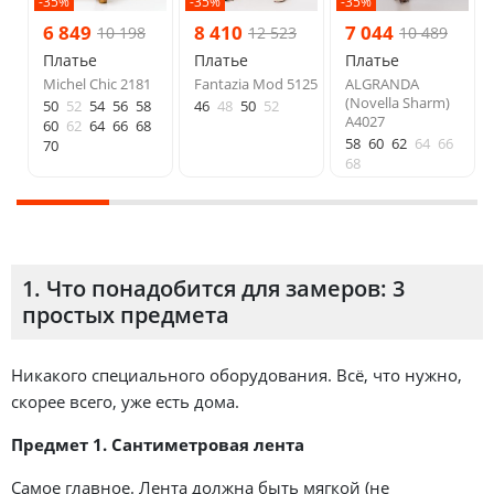
-35%
-35%
-35%
6 849
8 410
7 044
10 198
12 523
10 489
Платье
Платье
Платье
Michel Chic 2181
Fantazia Mod 5125
ALGRANDA
(Novella Sharm)
50
52
54
56
58
46
48
50
52
A4027
60
62
64
66
68
58
60
62
64
66
70
68
1. Что понадобится для замеров: 3
простых предмета
Никакого специального оборудования. Всё, что нужно,
скорее всего, уже есть дома.
Предмет 1. Сантиметровая лента
Самое главное. Лента должна быть мягкой (не