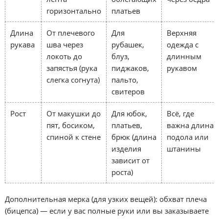
горизонтально
платьев
Длина
От плечевого
Для
Верхняя
рукава
шва через
рубашек,
одежда с
локоть до
блуз,
длинным
запястья (рука
пиджаков,
рукавом
слегка согнута)
пальто,
свитеров
Рост
От макушки до
Для юбок,
Всё, где
пят, босиком,
платьев,
важна длина
спиной к стене
брюк (длина
подола или
изделия
штанины
зависит от
роста)
Дополнительная мерка (для узких вещей): обхват плеча
(бицепса) — если у вас полные руки или вы заказываете