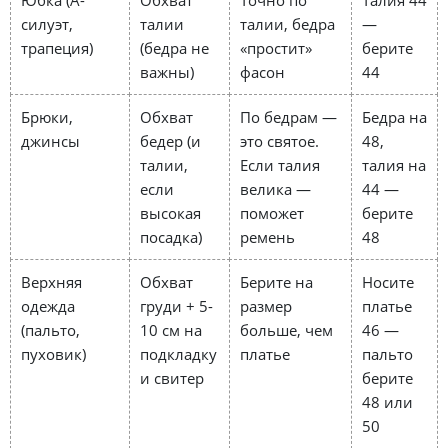
Юбка (А-
Обхват
Точно по
Талия 44
силуэт,
талии
талии, бедра
—
трапеция)
(бедра не
«простит»
берите
важны)
фасон
44
Брюки,
Обхват
По бедрам —
Бедра на
джинсы
бедер (и
это святое.
48,
талии,
Если талия
талия на
если
велика —
44 —
высокая
поможет
берите
посадка)
ремень
48
Верхняя
Обхват
Берите на
Носите
одежда
груди + 5-
размер
платье
(пальто,
10 см на
больше, чем
46 —
пуховик)
подкладку
платье
пальто
и свитер
берите
48 или
50