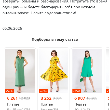
возвраты, обмены и разочарования. Потратьте это время
один раз — и будете благодарить себя при каждом
онлайн-заказе. Носите с удовольствием!
05.06.2026
Подборка в тему статьи
-52%
-70%
-35%
-
6 261
3 252
6 907
12 023
9 094
10 285
Платье
Платье
Платье
FauFilure С1756
Swallow 738
EOLA 2422
L