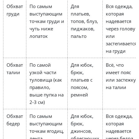
Обхват
По самым
Для
Вся одежда,
груди
выступающим
платьев,
которая
точкам груди и
топов, блуз,
надевается
чуть ниже
пиджаков,
через голову
лопаток
пальто
или
застегивается
на груди
Обхват
По самой
Для юбок,
Всё, что
талии
узкой части
брюк,
имеет пояс
туловища (как
платьев с
или застежку
правило,
поясом,
на талии
выше пупка на
ремней
2-3 см)
Обхват
По самым
Для юбок,
Вся одежда,
бедер
выступающим
брюк,
которая
точкам ягодиц,
джинсов,
надевается
лента
облегающих
через бедра