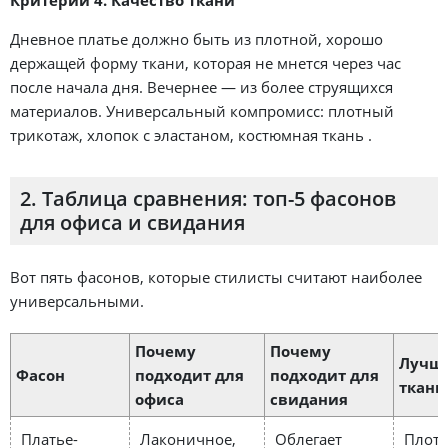
Критерий 4. Качество ткани
Дневное платье должно быть из плотной, хорошо
держащей форму ткани, которая не мнется через час
после начала дня. Вечернее — из более струящихся
материалов. Универсальный компромисс: плотный
трикотаж, хлопок с эластаном, костюмная ткань .
2. Таблица сравнения: топ-5 фасонов
для офиса и свидания
Вот пять фасонов, которые стилисты считают наиболее
универсальными.
Почему
Почему
Лучш
Фасон
подходит для
подходит для
ткань
офиса
свидания
Платье-
Лаконичное,
Облегает
Плот