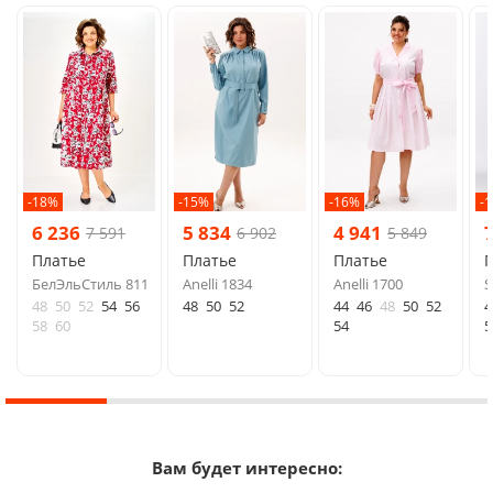
-18%
-15%
-16%
-
6 236
5 834
4 941
7 591
6 902
5 849
Платье
Платье
Платье
БелЭльСтиль 811
Anelli 1834
Anelli 1700
S
48
50
52
54
56
48
50
52
44
46
48
50
52
4
58
60
54
5
Вам будет интересно: