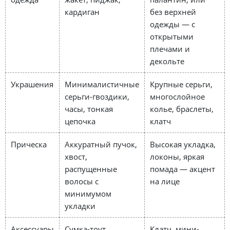
кардиган
без верхней
одежды — с
открытыми
плечами и
декольте
Украшения
Минималистичные
Крупные серьги,
серьги-гвоздики,
многослойное
часы, тонкая
колье, браслеты,
цепочка
клатч
Прическа
Аккуратный пучок,
Высокая укладка,
хвост,
локоны, яркая
распущенные
помада — акцент
волосы с
на лице
минимумом
укладки
Аксессуары
Сумка-тоут,
Клатч, мини-