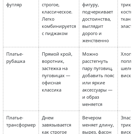
футляр
строгое,
фигуру,
трико
классическое.
подчеркивает
кост
Легко
достоинства,
ткань
комбинируется
выглядит
эласт
с пиджаком
дорого и
женственно
Платье-
Прямой крой,
Можно
Хлопо
рубашка
воротник,
расстегнуть
попли
застежка на
пару пуговиц,
шелк,
пуговицах —
добавить пояс
виско
офисная
или яркие
классика
аксессуары —
и образ
меняется
Платье-
Днем
Вечером
Элас
трансформер
завязывается
меняет длину,
трико
как строгое
вырез, фасон
виско