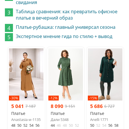
свидания
Таблица сравнения: как превратить офисное
платье в вечерний образ
Платье-рубашка: главный универсал сезона
Экспертное мнение гида по стилю + вывод
-30%
-12%
-15%
5 041
8 090
5 686
7 187
9 151
6 727
Платье
Платье
Платье
Anastasia м-1135
Дали 5348
Anelli 1771
48
50
52
54
56
44
46
48
50
52
50
52
54
56
58