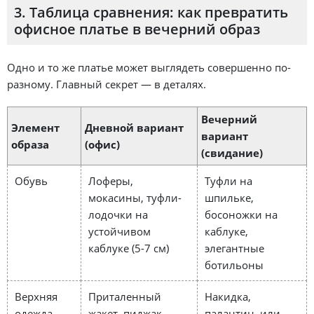
3. Таблица сравнения: как превратить
офисное платье в вечерний образ
Одно и то же платье может выглядеть совершенно по-
разному. Главный секрет — в деталях.
Вечерний
Элемент
Дневной вариант
вариант
образа
(офис)
(свидание)
Обувь
Лоферы,
Туфли на
мокасины, туфли-
шпильке,
лодочки на
босоножки на
устойчивом
каблуке,
каблуке (5-7 см)
элегантные
ботильоны
Верхняя
Приталенный
Накидка,
одежда
жакет, пиджак,
палантин, или