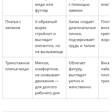
миди или
с помощью
эласт
футляр
завязок
Платье с
V-образный
Запах создает
Плот
запахом
вырез
диагональные
виско
стройнит и
линии,
креп-
выглядит
подчеркивает
жорж
элегантно, но
грудь и талию
не вызывающе
Трикотажное
Мягкое,
Облегает
Виско
платье-миди
комфортное,
фигуру,
лайкр
не сковывает
выглядит
плот
движения —
уютно и
трико
для долгого
женственно
рабочего дня