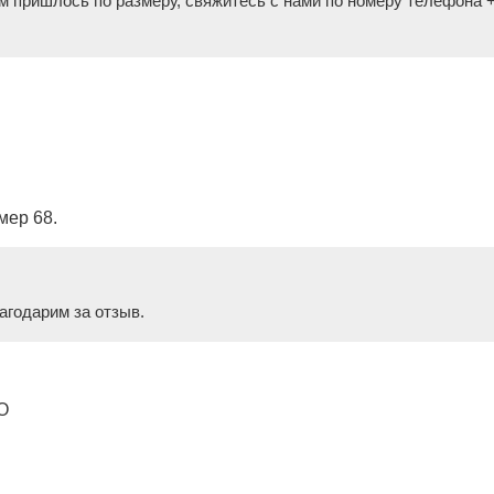
м пришлось по размеру, свяжитесь с нами по номеру телефона 
мер 68.
агодарим за отзыв.
О