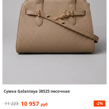
Сумка Galanteya 38525 песочная
10 957
11 223
-2%
руб