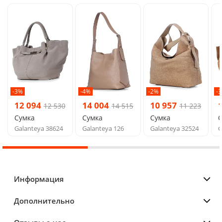
-3%
-4%
-2%
-
12 094
14 004
10 957
12 530
14 515
11 223
Сумка
Сумка
Сумка
Galanteya 38624
Galanteya 126
Galanteya 32524
G
Информация
Дополнительно