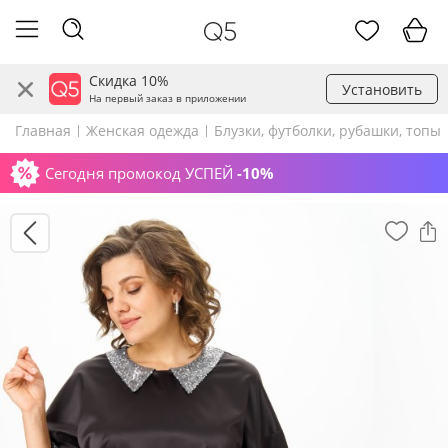
Скидка 10%
Установить
На первый заказ в приложении
Главная
Женская одежда
Блузки, футболки, рубашки, топы
Сегодня промокод УСПЕЙ
-10%