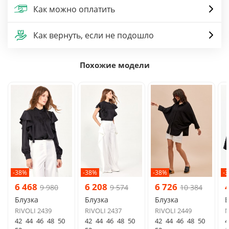
Как можно оплатить
Как вернуть, если не подошло
Похожие модели
-38%
-38%
-38%
-
6 468
6 208
6 726
9 980
9 574
10 384
Блузка
Блузка
Блузка
Б
RIVOLI 2439
RIVOLI 2437
RIVOLI 2449
M
42
44
46
48
50
42
44
46
48
50
42
44
46
48
50
4