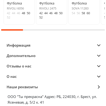
Футболка
Футболка
Футболка
Ф
RIVOLI 6056
RIVOLI 2475
SOVA 11283
F
42
44
46
48
50
42
44
46
48
50
54
56
58
60
4
52
52
5
Информация
Дополнительно
Отзывы о нас
О нас
Наши реквизиты
ООО "Ты прекрасна" Адрес: РБ, 224030, г. Брест, ул.
Ясеневая, д. 5/2 к. 41