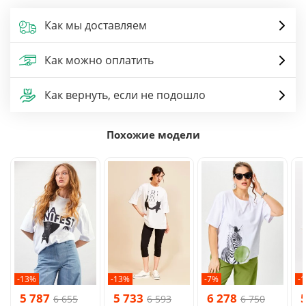
Как мы доставляем
Как можно оплатить
Как вернуть, если не подошло
Похожие модели
-13%
-13%
-7%
-
5 787
5 733
6 278
6 655
6 593
6 750