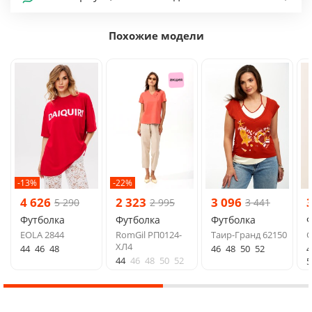
Похожие модели
-13%
-22%
4 626
2 323
3 096
5 290
2 995
3 441
Футболка
Футболка
Футболка
Ф
EOLA 2844
RomGil РП0124-
Таир-Гранд 62150
G
ХЛ4
44
46
48
46
48
50
52
4
44
46
48
50
52
5