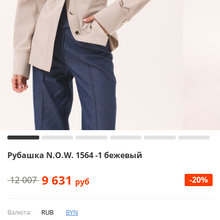
Рубашка N.O.W. 1564 -1 бежевый
9 631
12 007
-20%
руб
Валюта:
RUB
BYN