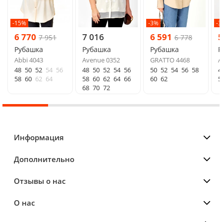
-15%
-3%
-
6 770
7 016
6 591
7 951
6 778
Рубашка
Рубашка
Рубашка
Abbi 4043
Avenue 0352
GRATTO 4468
A
48
50
52
54
56
48
50
52
54
56
50
52
54
56
58
4
58
60
62
64
58
60
62
64
66
60
62
5
68
70
72
Информация
Дополнительно
Отзывы о нас
О нас