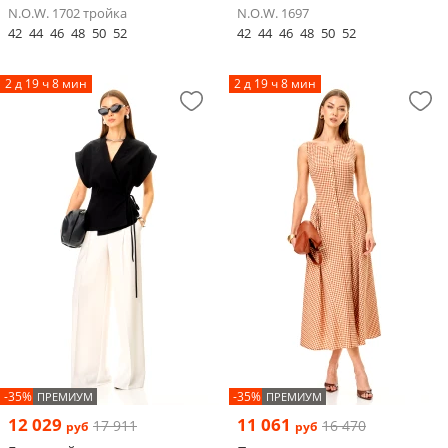
N.O.W. 1702 тройка
N.O.W. 1697
42
44
46
48
50
52
42
44
46
48
50
52
2 д 19 ч 8 мин
2 д 19 ч 8 мин
-35%
-35%
ПРЕМИУМ
ПРЕМИУМ
12 029
11 061
17 911
16 470
руб
руб