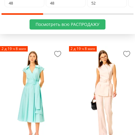
48
48
52
Посмотреть всю РАСПРОДАЖУ
2 д 19 ч 8 мин
2 д 19 ч 8 мин