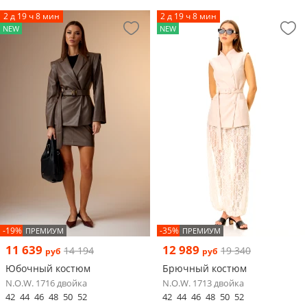
2 д 19 ч 8 мин
2 д 19 ч 8 мин
NEW
NEW
-19%
-35%
ПРЕМИУМ
ПРЕМИУМ
11 639
12 989
14 194
19 340
руб
руб
Юбочный костюм
Брючный костюм
N.O.W. 1716 двойка
N.O.W. 1713 двойка
42
44
46
48
50
52
42
44
46
48
50
52