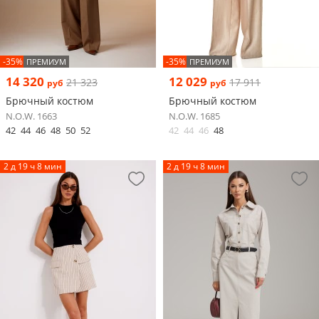
-35%
-35%
ПРЕМИУМ
ПРЕМИУМ
14 320
12 029
21 323
17 911
руб
руб
Брючный костюм
Брючный костюм
N.O.W. 1663
N.O.W. 1685
42
44
46
48
50
52
42
44
46
48
2 д 19 ч 8 мин
2 д 19 ч 8 мин