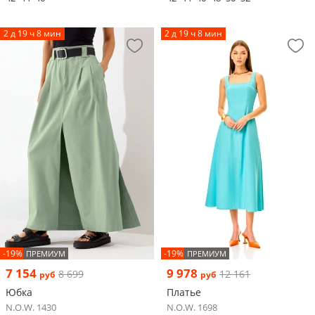
2 д 19 ч 8 мин
2 д 19 ч 8 мин
-19%
-19%
ПРЕМИУМ
ПРЕМИУМ
7 154
9 978
8 699
12 161
руб
руб
Юбка
Платье
N.O.W. 1430
N.O.W. 1698