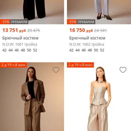
-35%
-35%
ПРЕМИУМ
ПРЕМИУМ
13 751
16 750
20 475
24 941
руб
руб
Брючный костюм
Брючный костюм
N.O.W. 1661 тройка
N.O.W. 1662 тройка
42
44
46
48
50
52
42
44
46
48
50
52
2 д 19 ч 8 мин
2 д 19 ч 8 мин