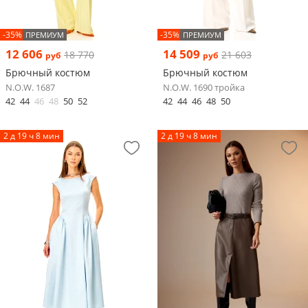
-35%
-35%
ПРЕМИУМ
ПРЕМИУМ
12 606
14 509
18 770
21 603
руб
руб
Брючный костюм
Брючный костюм
N.O.W. 1687
N.O.W. 1690 тройка
42
44
46
48
50
52
42
44
46
48
50
2 д 19 ч 8 мин
2 д 19 ч 8 мин