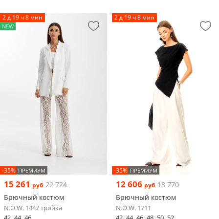
2 д 19 ч 8 мин
2 д 19 ч 8 мин
NEW
-35%
-35%
ПРЕМИУМ
ПРЕМИУМ
15 261
12 606
22 724
18 770
руб
руб
Брючный костюм
Брючный костюм
N.O.W. 1447 тройка
N.O.W. 1711
42
44
46
42
44
46
48
50
52