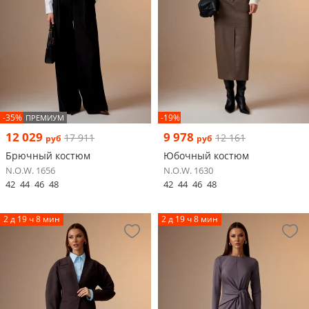
-35%
-19%
ПРЕМИУМ
12 029
9 978
17 911
12 161
руб
руб
Брючный костюм
Юбочный костюм
N.O.W. 1656
N.O.W. 1630
42
44
46
48
42
44
46
48
2 д 19 ч 8 мин
2 д 19 ч 8 мин