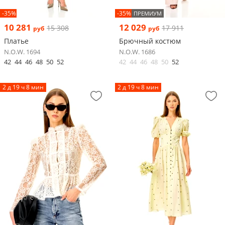
-35%
-35%
ПРЕМИУМ
10 281
12 029
15 308
17 911
руб
руб
Платье
Брючный костюм
N.O.W. 1694
N.O.W. 1686
42
44
46
48
50
52
42
44
46
48
50
52
2 д 19 ч 8 мин
2 д 19 ч 8 мин