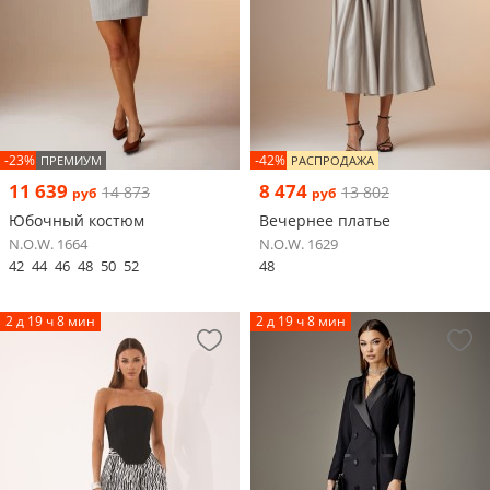
-23%
-42%
ПРЕМИУМ
РАСПРОДАЖА
11 639
8 474
14 873
13 802
руб
руб
Юбочный костюм
Вечернее платье
N.O.W. 1664
N.O.W. 1629
42
44
46
48
50
52
48
2 д 19 ч 8 мин
2 д 19 ч 8 мин