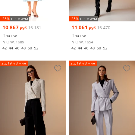
-35%
-35%
ПРЕМИУМ
ПРЕМИУМ
10 867
11 061
16 181
16 470
руб
руб
Платье
Платье
N.O.W. 1689
N.O.W. 1654
42
44
46
48
50
52
42
44
46
48
50
52
2 д 19 ч 8 мин
2 д 19 ч 8 мин