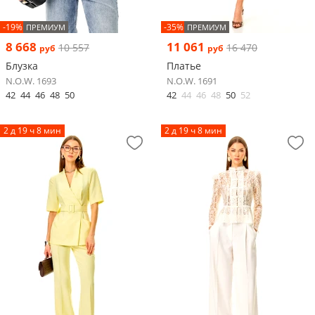
-19%
-35%
ПРЕМИУМ
ПРЕМИУМ
8 668
11 061
10 557
16 470
руб
руб
Блузка
Платье
N.O.W. 1693
N.O.W. 1691
42
44
46
48
50
42
44
46
48
50
52
2 д 19 ч 8 мин
2 д 19 ч 8 мин