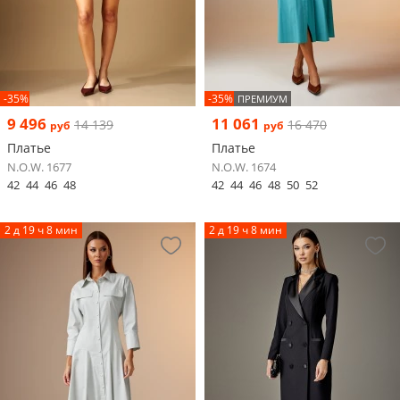
-35%
-35%
ПРЕМИУМ
9 496
11 061
14 139
16 470
руб
руб
Платье
Платье
N.O.W. 1677
N.O.W. 1674
42
44
46
48
42
44
46
48
50
52
2 д 19 ч 8 мин
2 д 19 ч 8 мин