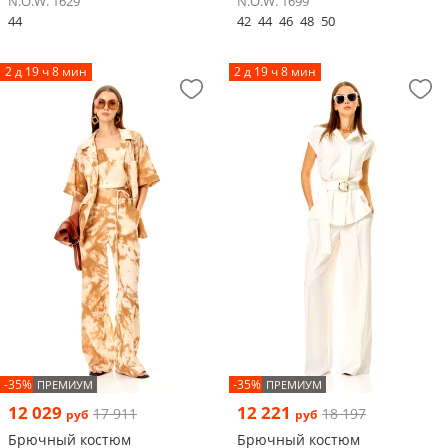
N.O.W. 1629
N.O.W. 1699
44
42
44
46
48
50
2 д 19 ч 8 мин
2 д 19 ч 8 мин
-35%
-35%
ПРЕМИУМ
ПРЕМИУМ
12 029
12 221
17 911
18 197
руб
руб
Брючный костюм
Брючный костюм