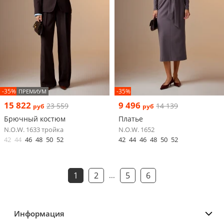
-35%
-35%
ПРЕМИУМ
15 822
9 496
23 559
14 139
руб
руб
Брючный костюм
Платье
N.O.W. 1633 тройка
N.O.W. 1652
42
44
46
48
50
52
42
44
46
48
50
52
1
2
5
6
...
Информация