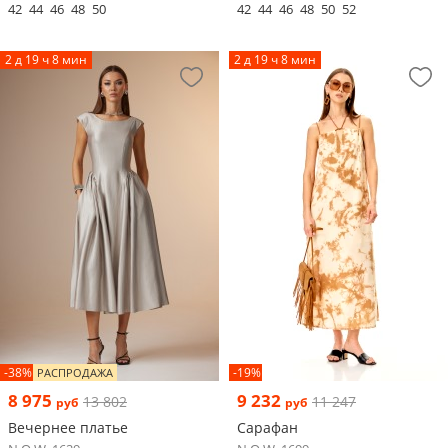
42
44
46
48
50
42
44
46
48
50
52
2 д 19 ч 8 мин
2 д 19 ч 8 мин
-38%
-19%
РАСПРОДАЖА
8 975
9 232
13 802
11 247
руб
руб
Вечернее платье
Сарафан