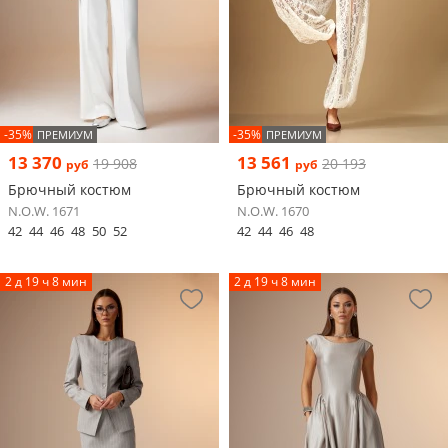
-35%
-35%
ПРЕМИУМ
ПРЕМИУМ
13 370
13 561
19 908
20 193
руб
руб
Брючный костюм
Брючный костюм
N.O.W. 1671
N.O.W. 1670
42
44
46
48
50
52
42
44
46
48
2 д 19 ч 8 мин
2 д 19 ч 8 мин