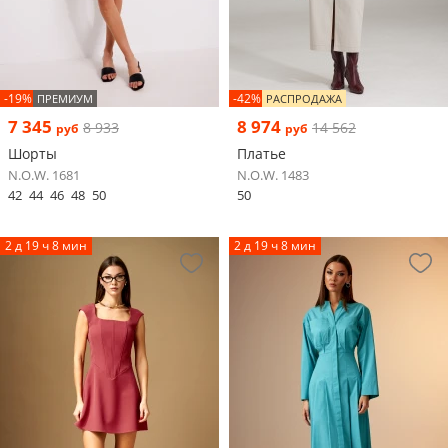
-19%
-42%
ПРЕМИУМ
РАСПРОДАЖА
7 345
8 974
8 933
14 562
руб
руб
Шорты
Платье
N.O.W. 1681
N.O.W. 1483
42
44
46
48
50
50
2 д 19 ч 8 мин
2 д 19 ч 8 мин