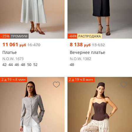
-35%
-44%
ПРЕМИУМ
РАСПРОДАЖА
11 061
8 138
16 470
13 632
руб
руб
Платье
Вечернее платье
N.O.W. 1673
N.O.W. 1382
42
44
46
48
50
52
48
2 д 19 ч 8 мин
2 д 19 ч 8 мин