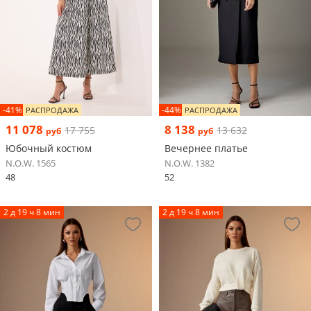
-41%
-44%
РАСПРОДАЖА
РАСПРОДАЖА
11 078
8 138
17 755
13 632
руб
руб
Юбочный костюм
Вечернее платье
N.O.W. 1565
N.O.W. 1382
48
52
2 д 19 ч 8 мин
2 д 19 ч 8 мин