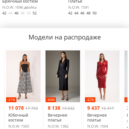
Брючный костюм
Платье
N.O.W. 1696 двойка
N.O.W. 1591
42
44
46
48
50
52
42
44
46
48
50
Модели на распродаже
-41%
-44%
-42%
-
11 078
8 138
9 437
17 755
13 632
15 317
Юбочный
Вечернее
Вечернее
костюм
платье
платье
N
N.O.W. 1565
N.O.W. 1382
N.O.W. 1504
4