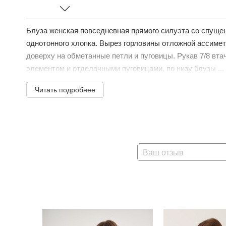
Блуза женская повседневная прямого силуэта со спуще
однотонного хлопка. Вырез горловины отложной ассимет
доверху на обметанные петли и пуговицы. Рукав 7/8 вта
элементом и отделочными пуговицами, по низу блузы ...
Читать подробнее
Ваш отзыв