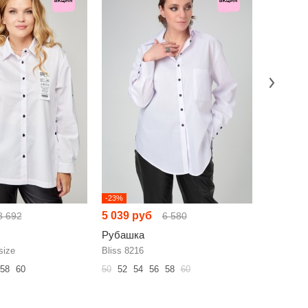
-23%
-26%
5 039 руб
4 822 р
8 692
6 580
Рубашка
Рубашк
size
Bliss 8216
DOGGI 09
58
60
50
52
54
56
58
60
42
44
46