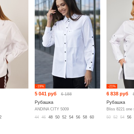
-19%
-21%
5 041 руб
6 838 руб
6 188
Рубашка
Рубашка
ANDINA CITY 5009
Bliss 8221 one 
2
44
46
48
50
52
54
56
58
60
50
52
54
56