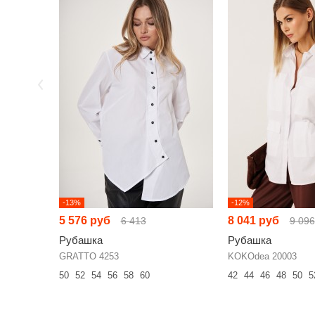
-13%
-12%
5 576 руб
8 041 руб
6 413
9 096
Рубашка
Рубашка
GRATTO 4253
KOKOdea 20003
50
52
54
56
58
60
42
44
46
48
50
5