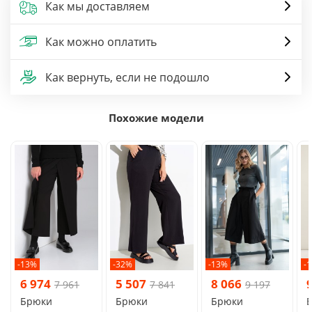
Как мы доставляем
Как можно оплатить
Как вернуть, если не подошло
Похожие модели
-13%
-32%
-13%
-
6 974
5 507
8 066
7 961
7 841
9 197
Брюки
Брюки
Брюки