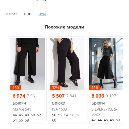
Валюта:
RUB
BYN
Похожие модели
-13%
-32%
-13%
6 974
5 507
8 066
7 961
7 841
9 197
Брюки
Брюки
Брюки
Ma Vie 541
IVA 1603
SILVERSPICE S-
3526
44
46
48
50
52
50
52
54
56
58
42
44
46
48
50
54
56
58
60