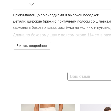
Брюки-палаццо со складками и высокой посадкой.
Детали: широкие брюки с притачным поясом со шлёвками
карманы в боковых швах, застёжка на молнию и пуговицу
Длина по боковому шву с поясом около 114 см в разме
Читать подробнее
Ваш отзыв