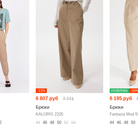
-13%
НОВИНКА
-10
6 807 руб
6 195 руб
7 771
Брюки
Брюки
KALORIS 2226
Fantazia Mod 5
2
44
46
48
50
52
54
44
46
48
50