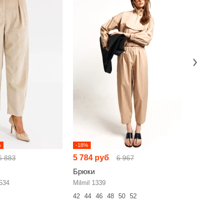
%
-18%
-25%
5 784 руб
4 716 р
6 883
6 967
Брюки
Брюки
534
Milmil 1339
EOLA 238
42
44
46
48
50
52
44
46
48