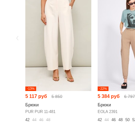
-13%
-22%
5 117 руб
5 384 руб
5 850
6 797
Брюки
Брюки
PUR PUR 11-481
EOLA 2391
42
44
46
48
42
44
46
48
50
5