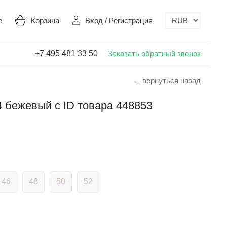
е
Корзина
Вход
/
Регистрация
+7 495 481 33 50
Заказать обратный звонок
← вернуться назад
 бежевый с ID товара 448853
46
48
50
52