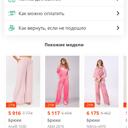
Как можно оплатить
Как вернуть, если не подошло
Похожие модели
-25%
-25%
-29%
-
5 916
5 117
6 175
7 774
6 694
8 462
Брюки
Брюки
Брюки
Anelli 1630
Abbi 2010
NikVa н970
A