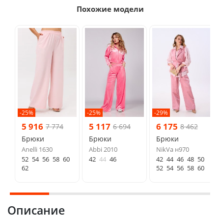
Похожие модели
-25%
-25%
-29%
5 916
5 117
6 175
7 774
6 694
8 462
Брюки
Брюки
Брюки
Anelli 1630
Abbi 2010
NikVa н970
52
54
56
58
60
42
44
46
42
44
46
48
50
62
52
54
56
58
60
Описание