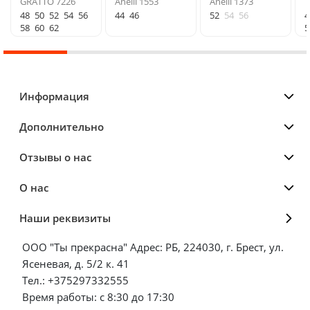
GRATTO 7226
Anelli 1553
Anelli 1373
T
48
50
52
54
56
44
46
52
54
56
4
58
60
62
5
Информация
Дополнительно
Отзывы о нас
О нас
Наши реквизиты
ООО "Ты прекрасна" Адрес: РБ, 224030, г. Брест, ул.
Ясеневая, д. 5/2 к. 41
Тел.: +375297332555
Время работы: с 8:30 до 17:30