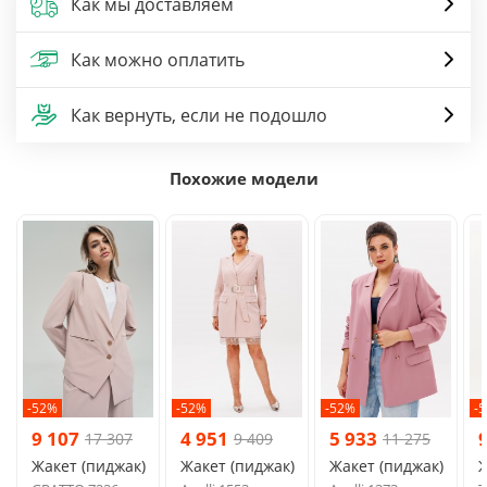
Как мы доставляем
Как можно оплатить
Как вернуть, если не подошло
Похожие модели
-52%
-52%
-52%
-
9 107
4 951
5 933
17 307
9 409
11 275
Жакет (пиджак)
Жакет (пиджак)
Жакет (пиджак)
Ж