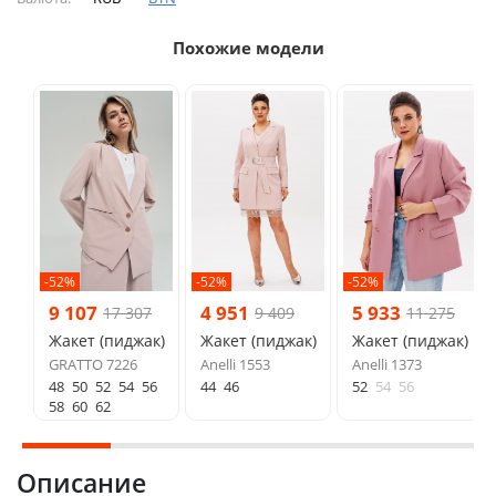
Похожие модели
-52%
-52%
-52%
9 107
4 951
5 933
17 307
9 409
11 275
Жакет (пиджак)
Жакет (пиджак)
Жакет (пиджак)
GRATTO 7226
Anelli 1553
Anelli 1373
48
50
52
54
56
44
46
52
54
56
58
60
62
Описание