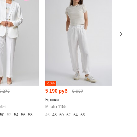
-13%
-22%
5 190 руб
6 460 р
5 275
5 957
Брюки
Брюки
596
Mirolia 1155
N.O.W. 1
50
52
54
56
58
46
48
50
52
54
56
42
44
46