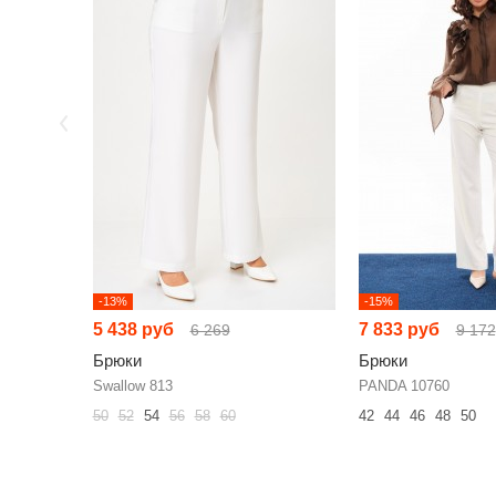
-13%
-15%
5 438 руб
7 833 руб
6 269
9 172
Брюки
Брюки
Swallow 813
PANDA 10760
50
52
54
56
58
60
42
44
46
48
50