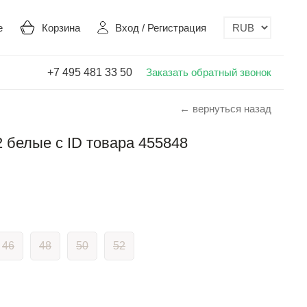
е
Корзина
Вход
/
Регистрация
+7 495 481 33 50
Заказать обратный звонок
← вернуться назад
 белые с ID товара 455848
46
48
50
52