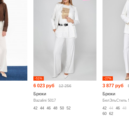
-51%
-27%
6 023 руб
3 877 руб
12 256
Брюки
Брюки
Bazalini 5017
БелЭльСтиль 
42
44
46
48
50
52
42
44
46
48
60
62