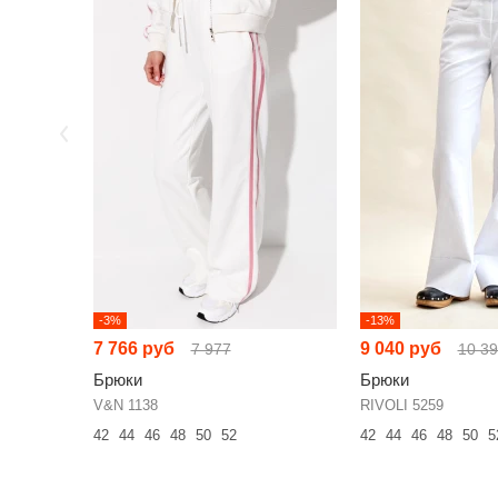
-3%
-13%
7 766 руб
9 040 руб
7 977
10 3
Брюки
Брюки
V&N 1138
RIVOLI 5259
42
44
46
48
50
52
42
44
46
48
50
5