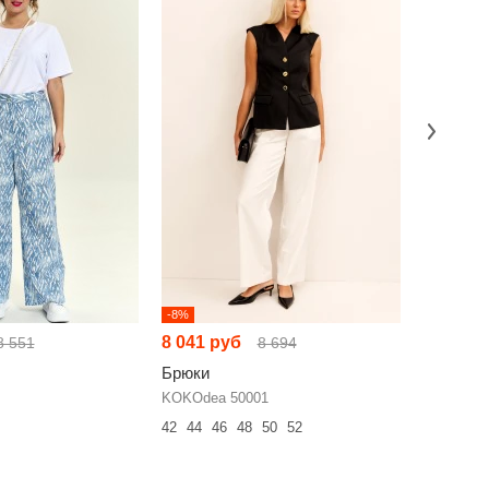
-8%
НОВИНКА
8 041 руб
7 485 р
8 551
8 694
Брюки
Брюки
KOKOdea 50001
Люше 443
42
44
46
48
50
52
44
46
48