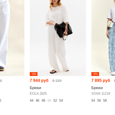
-3%
-8%
7 944 руб
7 895 руб
96
8 159
Брюки
Брюки
EOLA 2825
SOVA 11218
2
44
46
48
50
52
54
54
56
58