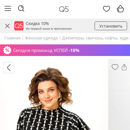
Скидка 10%
Установить
На первый заказ в приложении
Главная
Женская одежда
Джемперы, свитеры, кофты, худи
Сегодня промокод УСПЕЙ
-10%