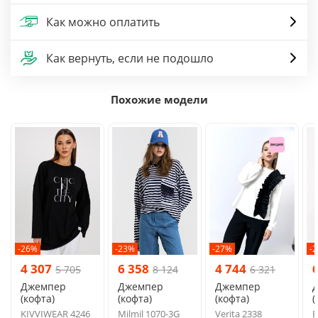
Как можно оплатить
Как вернуть, если не подошло
Похожие модели
-26%
-23%
-27%
-
4 307
6 358
4 744
5 705
8 124
6 321
Джемпер
Джемпер
Джемпер
(кофта)
(кофта)
(кофта)
(
KIVVIWEAR 4246
Milmil 1070-3G
Verita 2338
B