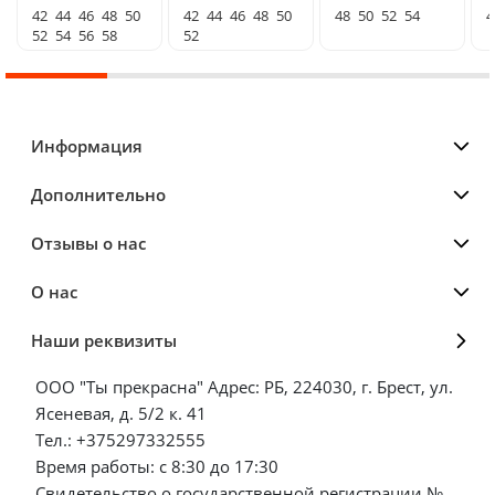
42
44
46
48
50
42
44
46
48
50
48
50
52
54
4
52
54
56
58
52
Информация
Дополнительно
Отзывы о нас
О нас
Наши реквизиты
ООО "Ты прекрасна" Адрес: РБ, 224030, г. Брест, ул.
Ясеневая, д. 5/2 к. 41
Тел.: +375297332555
Время работы: с 8:30 до 17:30
Свидетельство о государственной регистрации №