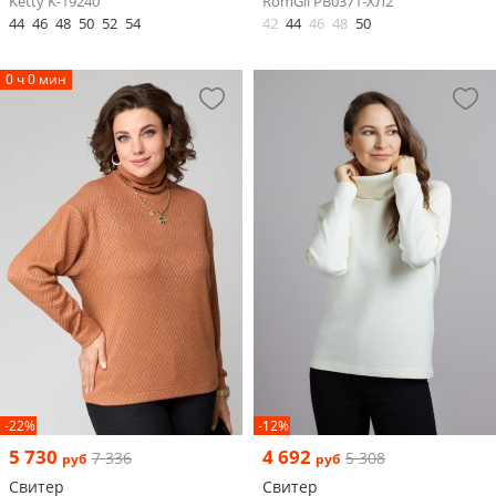
Ketty K-19240
RomGil РВ0371-ХЛ2
44
46
48
50
52
54
42
44
46
48
50
0 ч 0 мин
-22%
-12%
5 730
4 692
7 336
5 308
руб
руб
Свитер
Свитер