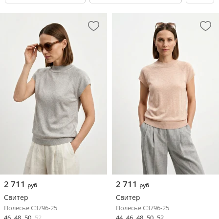
2 711
2 711
руб
руб
Свитер
Свитер
Полесье С3796-25
Полесье С3796-25
46
48
50
52
44
46
48
50
52