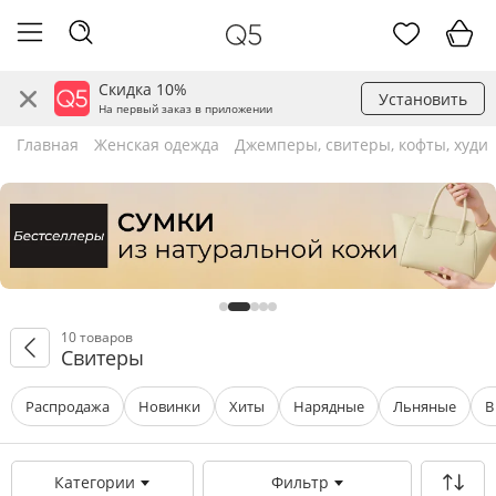
Скидка 10%
Установить
На первый заказ в приложении
Главная
Женская одежда
Джемперы, свитеры, кофты, худи
10 товаров
Свитеры
Распродажа
Новинки
Хиты
Нарядные
Льняные
В
Категории
Фильтр