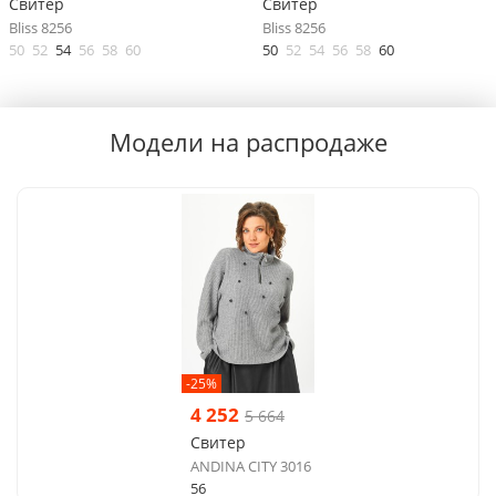
Свитер
Свитер
Bliss 8256
Bliss 8256
50
52
54
56
58
60
50
52
54
56
58
60
Модели на распродаже
-25%
4 252
5 664
Свитер
ANDINA CITY 3016
56