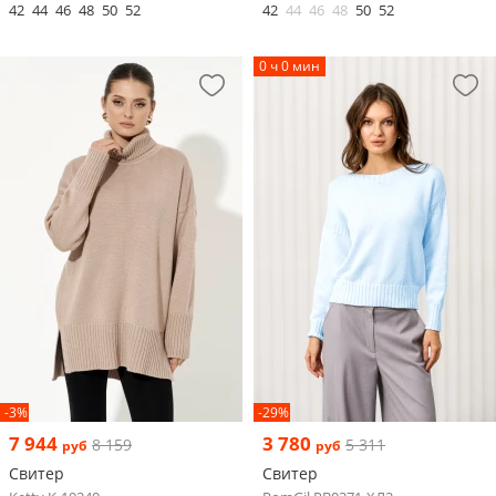
42
44
46
48
50
52
42
44
46
48
50
52
0 ч 0 мин
-3%
-29%
7 944
3 780
8 159
5 311
руб
руб
Свитер
Свитер