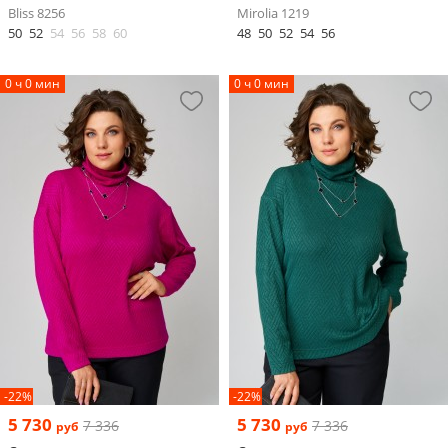
Bliss 8256
Mirolia 1219
50
52
54
56
58
60
48
50
52
54
56
0 ч 0 мин
0 ч 0 мин
-22%
-22%
5 730
5 730
7 336
7 336
руб
руб