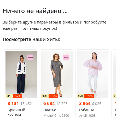
Ничего не найдено ...
Выберите другие параметры в фильтре и попробуйте
еще раз. Приятных покупок!
Посмотрите наши хиты:
-52%
-52%
-39%
ХИТ
ХИТ
ХИТ
Х
8 131
6 684
3 864
15 452
12 703
6 025
Брючный
Платье
Рубашка
костюм
Michel Chic 2190
Anelli 1003