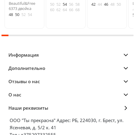
Beautiful&Free
L
50
52
54
56
58
42
44
46
48
50
6373 двойка
4
60
62
64
66
68
48
50
52
54
5
Информация
Дополнительно
Отзывы о нас
О нас
Наши реквизиты
ООО "Ты прекрасна" Адрес: РБ, 224030, г. Брест, ул.
Ясеневая, д. 5/2 к. 41
Тел.: +375297332555