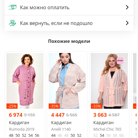
Как можно оплатить
Как вернуть, если не подошло
Похожие модели
-25%
-35%
-33%
-
6 974
4 447
3 063
9 155
6 565
4 587
Кардиган
Кардиган
Кардиган
Rumoda 2019
Anelli 1140
Michel Chic 765
R
5
48
50
52
54
56
44
46
48
50
52
52
54
56
58
60