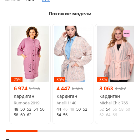
Похожие модели
-25%
-35%
-33%
6 974
4 447
3 063
9 155
6 565
4 587
Кардиган
Кардиган
Кардиган
Rumoda 2019
Anelli 1140
Michel Chic 765
48
50
52
54
56
44
46
48
50
52
52
54
56
58
60
58
60
62
54
56
62
64
66