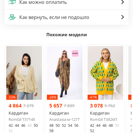
Как можно оплатить
Как вернуть, если не подошло
Похожие модели
-33%
-28%
-47%
-
4 864
5 657
3 078
7 275
7 839
5 762
Кардиган
Кардиган
Кардиган
RomGil ТЗ714Х
Anastasia м-1277
RomGil ТЗ826П
V
42
44
46
48
50
48
50
52
54
56
42
44
46
48
50
4
52
58
52
5