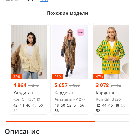
Похожие модели
-33%
-28%
-47%
4 864
5 657
3 078
7 275
7 839
5 762
Кардиган
Кардиган
Кардиган
RomGil ТЗ714Х
Anastasia м-1277
RomGil ТЗ826П
42
44
46
48
50
48
50
52
54
56
42
44
46
48
50
52
58
52
Описание