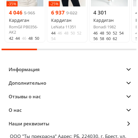
-35%
-25%
4 046
6 937
4 301
5 965
9 022
Кардиган
Кардиган
Кардиган
RomGil РВ0356-
LeNata 11351
Bonadi 1982
B
АК2
44
46
48
50
52
46
48
50
52
54
4
42
44
46
48
50
54
56
58
60
62
5
Информация
Дополнительно
Отзывы о нас
О нас
Наши реквизиты
ООО "Ты прекрасна" Адрес: РБ, 224030, г. Брест, ул.