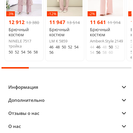
-3%
-12%
-2%
-
12 912
11 947
11 641
13 380
13 514
11 914
Брючный
Брючный
Брючный
костюм
костюм
костюм
NINELE 7517
LM К 5859
AmberA Style 2149
S
тройка
2
46
48
50
52
54
44
46
48
50
52
50
52
54
56
58
5
56
54
56
58
60
6
Информация
Дополнительно
Отзывы о нас
О нас