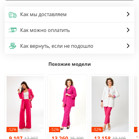
Как мы доставляем
Как можно оплатить
Как вернуть, если не подошло
Похожие модели
-52%
-52%
-52%
-
9 107
13 260
12 158
17 307
25 200
23 105