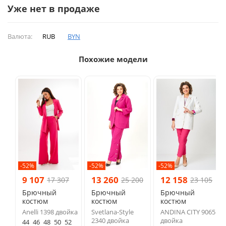
Уже нет в продаже
Валюта:
RUB
BYN
Похожие модели
-52%
-52%
-52%
9 107
13 260
12 158
17 307
25 200
23 105
Брючный
Брючный
Брючный
костюм
костюм
костюм
Anelli 1398 двойка
Svetlana-Style
ANDINA CITY 9065
2340 двойка
двойка
44
46
48
50
52