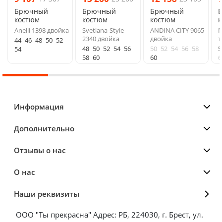
Брючный
Брючный
Брючный
костюм
костюм
костюм
Anelli 1398 двойка
Svetlana-Style
ANDINA CITY 9065
M
2340 двойка
двойка
т
44
46
48
50
52
48
50
52
54
56
50
52
54
56
58
5
54
58
60
60
6
Информация
Дополнительно
Отзывы о нас
О нас
Наши реквизиты
ООО "Ты прекрасна" Адрес: РБ, 224030, г. Брест, ул.