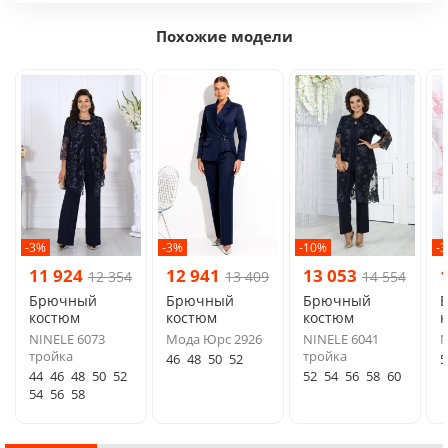
Похожие модели
-3%
-3%
-10%
-
11 924
12 941
13 053
12 354
13 409
14 554
Брючный
Брючный
Брючный
костюм
костюм
костюм
NINELE 6073
Мода Юрс 2926
NINELE 6041
N
тройка
тройка
46
48
50
52
5
44
46
48
50
52
52
54
56
58
60
54
56
58