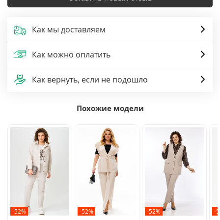
Как мы доставляем
Как можно оплатить
Как вернуть, если не подошло
Похожие модели
-52%
-52%
-52%
-