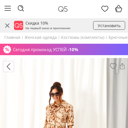
Скидка 10%
Установить
На первый заказ в приложении
Главная
Женская одежда
Костюмы (комплекты)
Брючные
Сегодня промокод УСПЕЙ
-10%