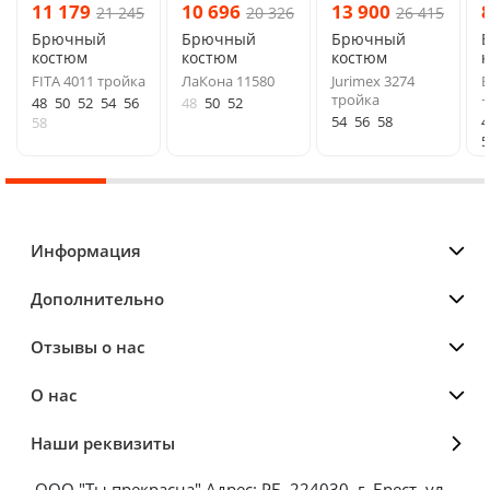
11 179
10 696
13 900
21 245
20 326
26 415
Брючный
Брючный
Брючный
костюм
костюм
костюм
FITA 4011 тройка
ЛаКона 11580
Jurimex 3274
Б
тройка
+
48
50
52
54
56
48
50
52
54
56
58
4
58
5
Информация
Дополнительно
Отзывы о нас
О нас
Наши реквизиты
ООО "Ты прекрасна" Адрес: РБ, 224030, г. Брест, ул.