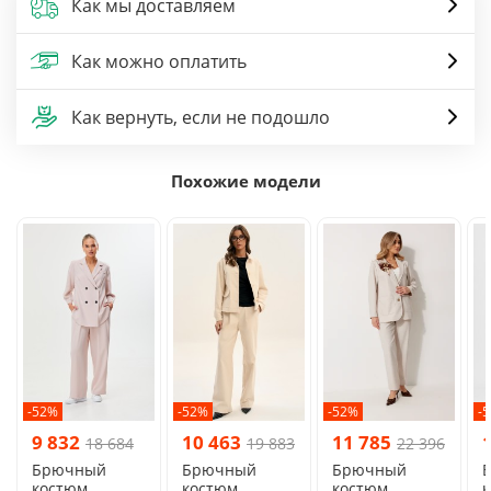
Как мы доставляем
Как можно оплатить
Как вернуть, если не подошло
Похожие модели
-52%
-52%
-52%
-
9 832
10 463
11 785
18 684
19 883
22 396
Брючный
Брючный
Брючный
костюм
костюм
костюм