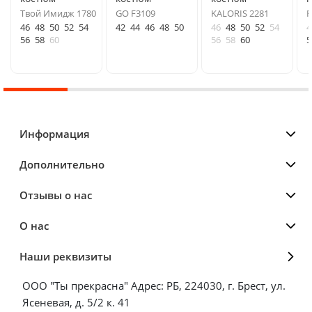
Твой Имидж 1780
GO F3109
KALORIS 2281
F
46
48
50
52
54
42
44
46
48
50
46
48
50
52
54
4
56
58
60
56
58
60
5
Информация
Дополнительно
Отзывы о нас
О нас
Наши реквизиты
ООО "Ты прекрасна" Адрес: РБ, 224030, г. Брест, ул.
Ясеневая, д. 5/2 к. 41