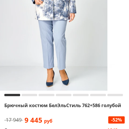
Брючный костюм БелЭльСтиль 762+586 голубой
9 445
17 949
-52%
руб