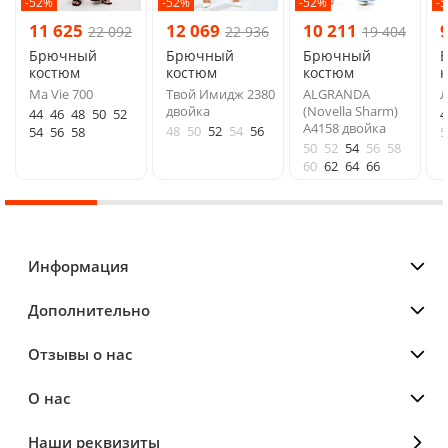
-52%
-52%
-52%
-
11 625
12 069
10 211
22 092
22 936
19 404
Брючный
Брючный
Брючный
костюм
костюм
костюм
Ma Vie 700
Твой Имидж 2380
ALGRANDA
Л
двойка
(Novella Sharm)
44
46
48
50
52
4
A4158 двойка
48
50
52
54
56
54
56
58
5
50
52
54
56
58
60
62
64
66
Информация
Дополнительно
Отзывы о нас
О нас
Наши реквизиты